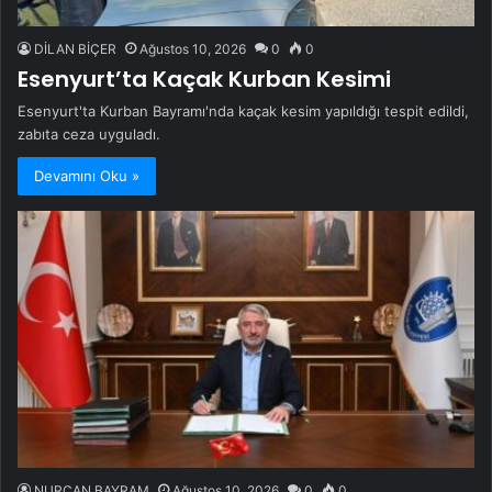
DİLAN BİÇER
Ağustos 10, 2026
0
0
Esenyurt’ta Kaçak Kurban Kesimi
Esenyurt'ta Kurban Bayramı'nda kaçak kesim yapıldığı tespit edildi,
zabıta ceza uyguladı.
Devamını Oku »
NURCAN BAYRAM
Ağustos 10, 2026
0
0