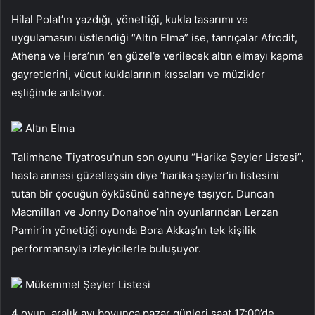
Hilal Polat’ın yazdığı, yönettiği, kukla tasarımı ve
uygulamasını üstlendiği “Altın Elma” ise, tanrıçalar Afrodit,
Athena ve Hera’nın ‘en güzel’e verilecek altın elmayı kapma
gayretlerini, vücut kuklalarının kıssaları ve müzikler
eşliğinde anlatıyor.
Altın Elma
Talimhane Tiyatrosu’nun son oyunu “Harika Şeyler Listesi”,
hasta annesi güzelleşsin diye ‘harika şeyler’in listesini
tutan bir çocuğun öyküsünü sahneye taşıyor. Duncan
Macmillan ve Jonny Donahoe’nin oyunlarından Lerzan
Pamir’in yönettiği oyunda Bora Akkaş’ın tek kişilik
performansıyla izleyicilerle buluşuyor.
Mükemmel Şeyler Listesi
4 oyun, aralık ayı boyunca pazar günleri saat 17:00’de