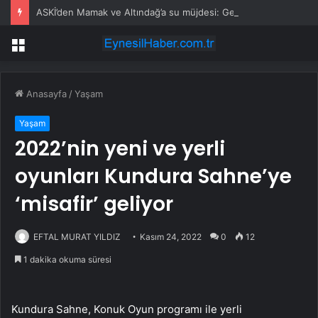
ASKİ’den Mamak ve Altındağ’a su müjdesi: Gece yarısı verilecek
Menü
Anasayfa
/
Yaşam
Yaşam
2022’nin yeni ve yerli
oyunları Kundura Sahne’ye
‘misafir’ geliyor
EFTAL MURAT YILDIZ
Kasım 24, 2022
0
12
1 dakika okuma süresi
Kundura Sahne, Konuk Oyun programı ile yerli