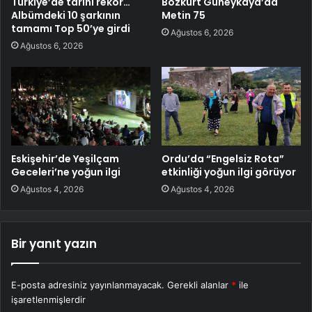
Türkiye’de tarihi rekor…
Bozkurt Güneykaya’da
Albümdeki 10 şarkının
Metin 75
tamamı Top 50’ye girdi
Ağustos 6, 2026
Ağustos 6, 2026
Eskişehir’de Yeşilçam
Ordu’da “Engelsiz Rota”
Geceleri’ne yoğun ilgi
etkinliği yoğun ilgi görüyor
Ağustos 4, 2026
Ağustos 4, 2026
Bir yanıt yazın
E-posta adresiniz yayınlanmayacak.
Gerekli alanlar
*
ile
işaretlenmişlerdir