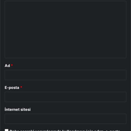
Y
o
r
u
m
*
Ad
*
E-posta
*
İnternet sitesi