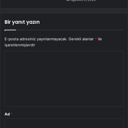
Bir yanıt yazın
E-posta adresiniz yayınlanmayacak.
Gerekli alanlar
*
ile
işaretlenmişlerdir
Y
o
r
u
m
*
Ad
*