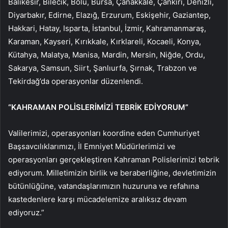
Balıkesir, Bilecik, Bolu, Bursa, Çanakkale, Çankırı, Denizli,
Diyarbakır, Edirne, Elazığ, Erzurum, Eskişehir, Gaziantep,
Hakkari, Hatay, Isparta, İstanbul, İzmir, Kahramanmaraş,
Karaman, Kayseri, Kırıkkale, Kırklareli, Kocaeli, Konya,
Kütahya, Malatya, Manisa, Mardin, Mersin, Niğde, Ordu,
Sakarya, Samsun, Siirt, Şanlıurfa, Şırnak, Trabzon ve
Tekirdağ’da operasyonlar düzenlendi.
“KAHRAMAN POLİSLERİMİZİ TEBRİK EDİYORUM”
Valilerimizi, operasyonları koordine eden Cumhuriyet
Başsavcılıklarımızı, İl Emniyet Müdürlerimizi ve
operasyonları gerçekleştiren Kahraman Polislerimizi tebrik
ediyorum. Milletimizin birlik ve beraberliğine, devletimizin
bütünlüğüne, vatandaşlarımızın huzuruna ve refahına
kastedenlere karşı mücadelemize aralıksız devam
ediyoruz.”