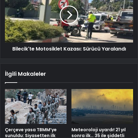
Bilecik'te Motosiklet Kazası: Sürücü Yaralandı
İlgili Makaleler
Çerçeve yasa TBMM’ye
Meteoroloji uyardı! 21 yıl
sunuldu: Siyasetten ilk
sonra ilk… 35 ile şiddetli