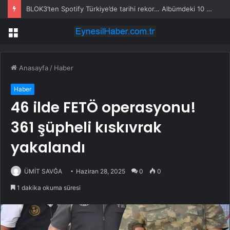
BLOK3’ten Spotify Türkiye’de tarihi rekor… Albümdeki 10 şarkının tamamı Top 50’ye girdi
Menü
Anasayfa
/
Haber
Haber
46 ilde FETÖ operasyonu!
361 şüpheli kıskıvrak
yakalandı
ÜMİT SAVĞA
Haziran 28, 2025
0
0
1 dakika okuma süresi