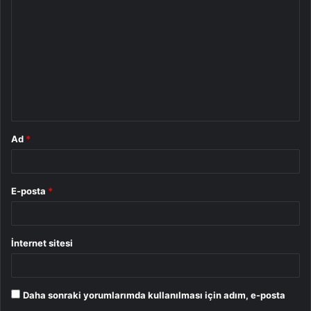
o
r
u
m
*
Ad
*
E-posta
*
İnternet sitesi
Daha sonraki yorumlarımda kullanılması için adım, e-posta