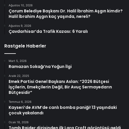
Ağustos 10, 2026
Çorum Belediye Başkanı Dr. Halil İbrahim Aşgın kimdir?
Halil İbrahim Aşgın kaç yaşında, nereli?
Ağustos 9, 2026
Çavdarhisar’da Trafik Kazası: 6 Yaralı
Rastgele Haberler
Mart 5, 2026
Ramazan Sokağı’na Yoğun İlgi
Aralık 22, 2025
Emek Partisi Genel Başkanı Aslan: “2026 Bütçesi
İşçilerin, Emekçilerin Değil, Bir Avuç Sermayedarın
Bütçesidir”
Temmuz 6, 2026
Kayseri’de AVM’de canlı bomba paniği! 13 yaşındaki
çocuk yakalandı
Ocak 18, 2026
Tomb Raider dizisinden ilk Lara Croft görüntüsü geldi