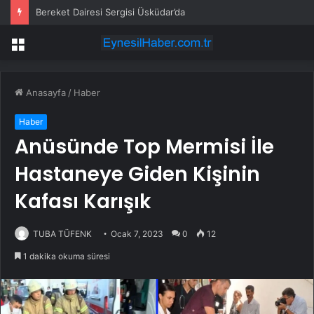
Bereket Dairesi Sergisi Üsküdar’da
Menü
Anasayfa
/
Haber
Haber
Anüsünde Top Mermisi İle
Hastaneye Giden Kişinin
Kafası Karışık
TUBA TÜFENK
Ocak 7, 2023
0
12
1 dakika okuma süresi