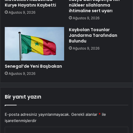
Kurye Hayatını Kaybetti
nükleer silahlanma
ihtimaline sert uyarı
Ağustos 9, 2026
Ağustos 9, 2026
Kaybolan Tosunlar
Jandarma Tarafından
Bulundu
Ağustos 9, 2026
Senegal’de Yeni Başbakan
Ağustos 9, 2026
Bir yanıt yazın
E-posta adresiniz yayınlanmayacak.
Gerekli alanlar
*
ile
işaretlenmişlerdir
Y