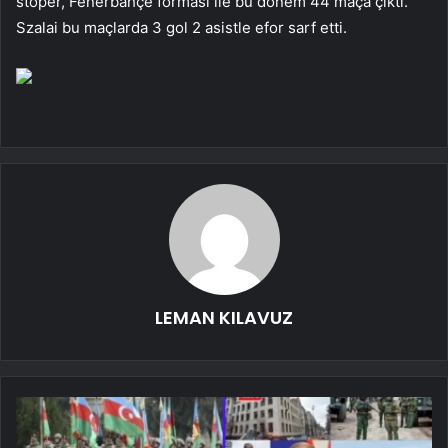
stoper, Fenerbahçe forması ile bu dönem 44 maça çıktı.
Szalai bu maçlarda 3 gol 2 asistle efor sarf etti.
LEMAN KILAVUZ