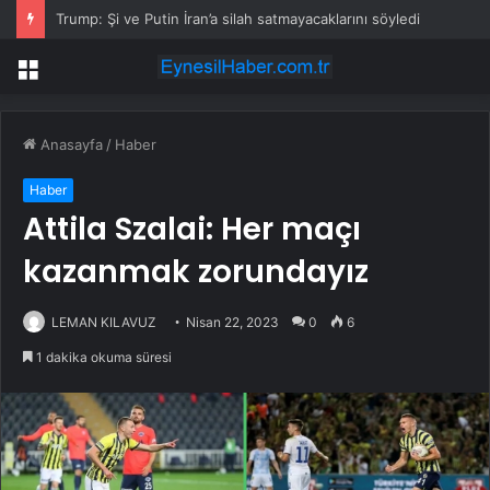
Trump: Şi ve Putin İran’a silah satmayacaklarını söyledi
Menü
Anasayfa
/
Haber
Haber
Attila Szalai: Her maçı
kazanmak zorundayız
LEMAN KILAVUZ
Nisan 22, 2023
0
6
1 dakika okuma süresi