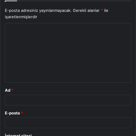
E-posta adresiniz yayınlanmayacak.
Gerekli alanlar
*
ile
işaretlenmişlerdir
Y
o
r
u
m
*
Ad
*
E-posta
*
İnternet sitesi