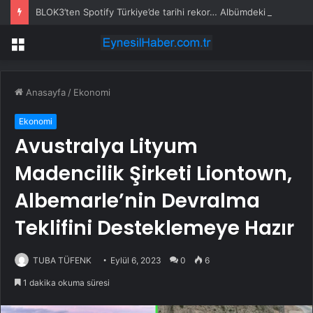
BLOK3’ten Spotify Türkiye’de tarihi rekor… Albümdeki 10 şarkının tamamı Top 50’ye girdi
Menü
Anasayfa
/
Ekonomi
Ekonomi
Avustralya Lityum
Madencilik Şirketi Liontown,
Albemarle’nin Devralma
Teklifini Desteklemeye Hazır
TUBA TÜFENK
Eylül 6, 2023
0
6
1 dakika okuma süresi