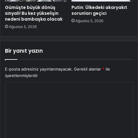
Gümüşte büyük dönüş
Putin: Ülkedeki akaryakıt
sinyali! Bu kez yükselişin
sorunları geçici
nedeni bambaşka olacak
Ağustos 5, 2026
Ağustos 5, 2026
Bir yanıt yazın
E-posta adresiniz yayınlanmayacak.
Gerekli alanlar
*
ile
işaretlenmişlerdir
Y
o
r
u
m
*