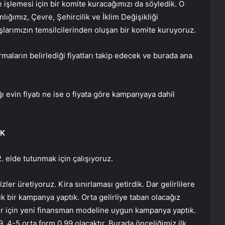
e işlemesi için bir komite kuracağımızı da söyledik. O
ığımız, Çevre, Şehircilik ve İklim Değişikliği
arımızın temsilcilerinden oluşan bir komite kuruyoruz.
rmaların belirlediği fiyatları takip edecek ve burada ana
ğı evin fiyatı ne ise o fiyata göre kampanyaya dahil
AK
 elde tutunmak için çalışıyoruz.
ler üretiyoruz. Kira sınırlaması getirdik. Dar gelirlilere
yük bir kampanya yaptık. Orta gelirliye taban olacağız
şiler için yeni finansman modeline uygun kampanya yaptık.
. 4-5 orta form 0.99 olacaktır. Burada önceliğimiz ilk