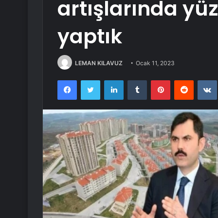
artışlarında yü
yaptık
LEMAN KILAVUZ
Ocak 11, 2023
Facebook
Twitter
LinkedIn
Tumblr
Pinterest
Reddit