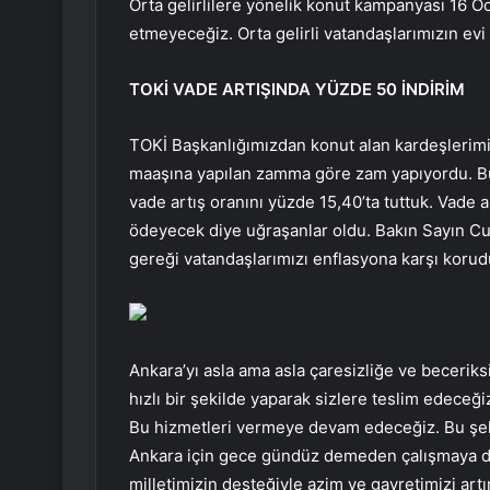
Orta gelirlilere yönelik konut kampanyası 16 Oc
etmeyeceğiz. Orta gelirli vatandaşlarımızın evi
TOKİ VADE ARTIŞINDA YÜZDE 50 İNDİRİM
TOKİ Başkanlığımızdan konut alan kardeşlerimiz
maaşına yapılan zamma göre zam yapıyordu. B
vade artış oranını yüzde 15,40’ta tuttuk. Vade 
ödeyecek diye uğraşanlar oldu. Bakın Sayın Cu
gereği vatandaşlarımızı enflasyona karşı korud
Ankara’yı asla ama asla çaresizliğe ve beceriks
hızlı bir şekilde yaparak sizlere teslim edec
Bu hizmetleri vermeye devam edeceğiz. Bu şehr
Ankara için gece gündüz demeden çalışmaya 
milletimizin desteğiyle azim ve gayretimizi artı