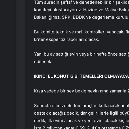
Tüm sürecin şeffaf ve denetlenebilir bir şekild
komiteyi oluşturuyoruz. Hazine ve Maliye Bakanl
Bakanlığımız, SPK, BDDK ve değerleme kuruluşl
Bu komite teknik ve mali kontrolleri yapacak, fi
kriter ekspertiz raporları olacak.
Yani bu ay sattığı evin veya bir hafta önce sattı
edilecek.
İKİNCİ EL KONUT GİBİ TEMELLERİ OLMAYAC
Kısa vadede bir şey beklemeyin ama zamanla 2.
Sonuçta elimizdeki tüm araçları kullanarak analiz
destek olacağız dedik, dar gelirlilerle ilgili bü
dedik, ilk evini alacak ve yeni evini alacak ki
İşte 2 milyona kadar 0,69, 2-4’ün ortasında 0,79