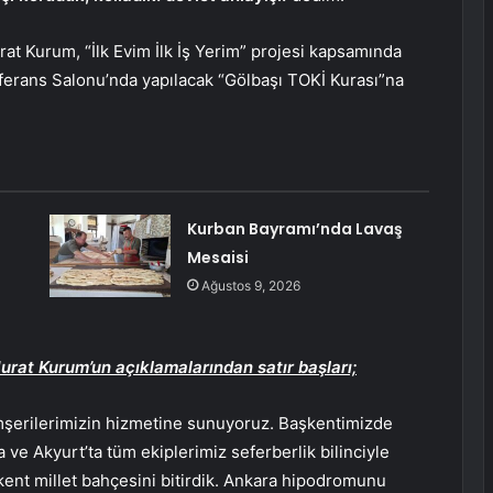
urat Kurum, “İlk Evim İlk İş Yerim” projesi kapsamında
ferans Salonu’nda yapılacak “Gölbaşı TOKİ Kurası”na
Kurban Bayramı’nda Lavaş
Mesaisi
Ağustos 9, 2026
Murat Kurum’un açıklamalarından satır başları;
mşerilerimizin hizmetine sunuyoruz. Başkentimizde
ve Akyurt’ta tüm ekiplerimiz seferberlik bilinciyle
şkent millet bahçesini bitirdik. Ankara hipodromunu