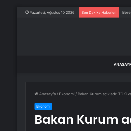
Bere
Pazartesi, Ağustos 10 2026
Son Dakika Haberleri
ANASAY
Anasayfa
/
Ekonomi
/
Bakan Kurum açıkladı: TOKİ va
Ekonomi
Bakan Kurum aç