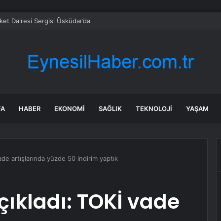
ket Dairesi Sergisi Üsküdar’da
FA
HABER
EKONOMI
SAĞLIK
TEKNOLOJI
YAŞAM
de artışlarında yüzde 50 indirim yaptık
ıkladı: TOKİ vade