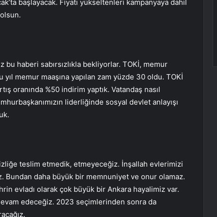
ak’ta başlayacak. Fiyatı yükseltenleri kampanyaya dahil
 olsun.
 bu haberi sabırsızlıkla bekliyorlar. TOKİ, memur
u yıl memur maaşına yapılan zam yüzde 30 oldu. TOKİ
artış oranında %50 indirim yaptık. Vatandaş nasıl
mhurbaşkanımızın liderliğinde sosyal devlet anlayışı
uk.
izliğe teslim etmedik, etmeyeceğiz. İnşallah evlerimizi
eğiz. Bundan daha büyük bir memnuniyet ve onur olamaz.
in evladı olarak çok büyük bir Ankara hayalimiz var.
devam edeceğiz. 2023 seçimlerinden sonra da
racağız.