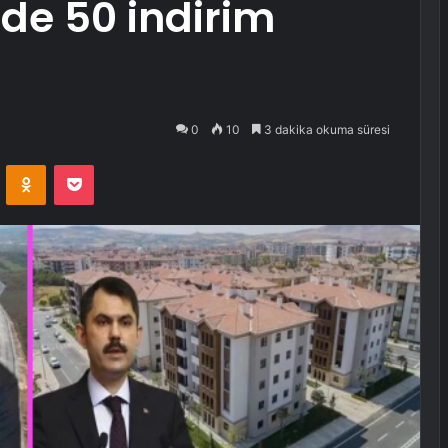
zde 50 indirim
0
10
3 dakika okuma süresi
VKontakte
Odnoklassniki
Pocket