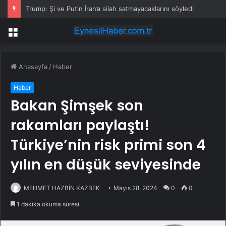
Trump: Şi ve Putin İran’a silah satmayacaklarını söyledi
Menü
Anasayfa
/
Haber
Haber
Bakan Şimşek son
rakamları paylaştı!
Türkiye’nin risk primi son 4
yılın en düşük seviyesinde
MEHMET HAZBİN KAZBEK
Mayıs 28, 2024
0
0
1 dakika okuma süresi