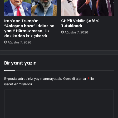
İran’dan Trump’ın
CHP’li Vekilin Şoförü
“Anlaşma hazır” iddiasına
Tutuklandı
yanıt! Hürmüz mesajı ilk
Ağustos 7, 2026
dakikadan kriz çıkardı
Ağustos 7, 2026
Bir yanıt yazın
E-posta adresiniz yayınlanmayacak.
Gerekli alanlar
*
ile
işaretlenmişlerdir
Y
o
r
u