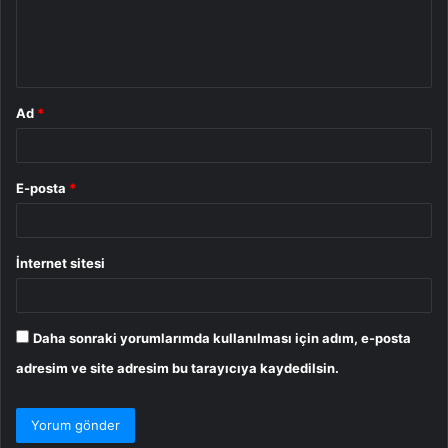
m
*
Ad
*
E-posta
*
İnternet sitesi
Daha sonraki yorumlarımda kullanılması için adım, e-posta
adresim ve site adresim bu tarayıcıya kaydedilsin.