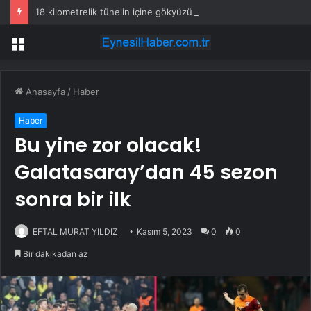
18 kilometrelik tünelin içine gökyüzü yaptılar
Menü
Anasayfa
/
Haber
Haber
Bu yine zor olacak!
Galatasaray’dan 45 sezon
sonra bir ilk
EFTAL MURAT YILDIZ
Kasım 5, 2023
0
0
Bir dakikadan az