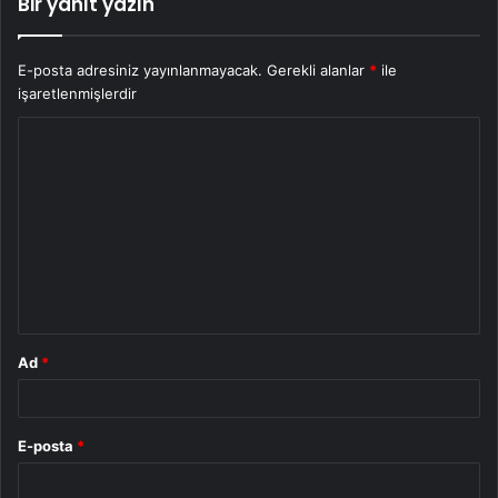
Bir yanıt yazın
E-posta adresiniz yayınlanmayacak.
Gerekli alanlar
*
ile
işaretlenmişlerdir
Y
o
r
u
m
*
Ad
*
E-posta
*