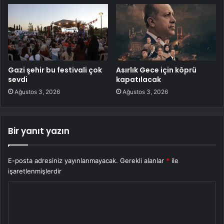
Gazi şehir bu festivali çok
Asırlık Gece için köprü
sevdi
kapatılacak
Ağustos 3, 2026
Ağustos 3, 2026
Bir yanıt yazın
E-posta adresiniz yayınlanmayacak.
Gerekli alanlar
*
ile
işaretlenmişlerdir
Y
o
r