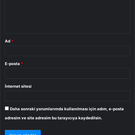
u
m
*
Ad
*
E-posta
*
İnternet sitesi
Daha sonraki yorumlarımda kullanılması için adım, e-posta
adresim ve site adresim bu tarayıcıya kaydedilsin.