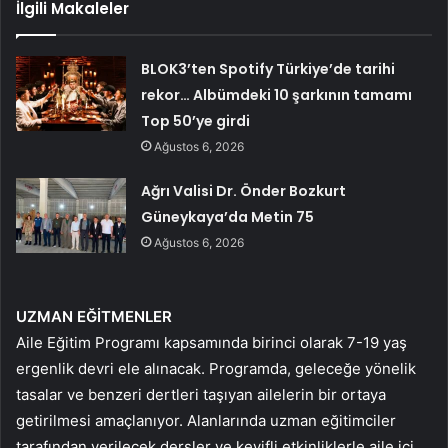
İlgili Makaleler
BLOK3’ten Spotify Türkiye’de tarihi
rekor… Albümdeki 10 şarkının tamamı
Top 50’ye girdi
Ağustos 6, 2026
Ağrı Valisi Dr. Önder Bozkurt
Güneykaya’da Metin 75
Ağustos 6, 2026
UZMAN EĞİTMENLER
Aile Eğitim Programı kapsamında birinci olarak 7-19 yaş
ergenlik devri ele alınacak. Programda, geleceğe yönelik
tasalar ve benzeri dertleri taşıyan ailelerin bir ortaya
getirilmesi amaçlanıyor. Alanlarında uzman eğitimciler
tarafından verilecek dersler ve keyifli etkinliklerle aile içi