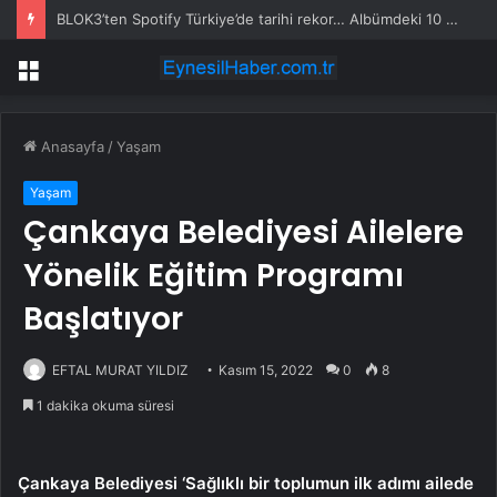
BLOK3’ten Spotify Türkiye’de tarihi rekor… Albümdeki 10 şarkının tamamı Top 50’ye girdi
Menü
Anasayfa
/
Yaşam
Yaşam
Çankaya Belediyesi Ailelere
Yönelik Eğitim Programı
Başlatıyor
EFTAL MURAT YILDIZ
Kasım 15, 2022
0
8
1 dakika okuma süresi
Çankaya Belediyesi ‘Sağlıklı bir toplumun ilk adımı ailede