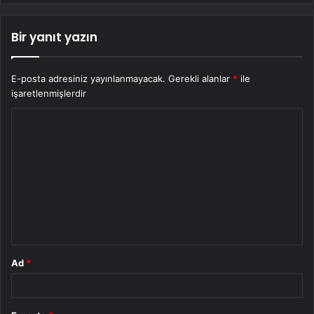
Bir yanıt yazın
E-posta adresiniz yayınlanmayacak.
Gerekli alanlar
*
ile
işaretlenmişlerdir
Y
o
r
u
m
*
Ad
*