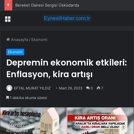
Bereket Dairesi Sergisi Üsküdar’da
Menü
Anasayfa
/
Ekonomi
Ekonomi
Depremin ekonomik etkileri:
Enflasyon, kira artışı
EFTAL MURAT YILDIZ
Mart 29, 2023
0
7
1 dakika okuma süresi