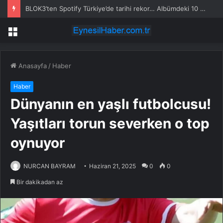
BLOK3’ten Spotify Türkiye’de tarihi rekor… Albümdeki 10 şarkının tamamı Top 50’ye girdi
Menü
Anasayfa
/
Haber
Haber
Dünyanın en yaşlı futbolcusu!
Yaşıtları torun severken o top
oynuyor
NURCAN BAYRAM
Haziran 21, 2025
0
0
Bir dakikadan az