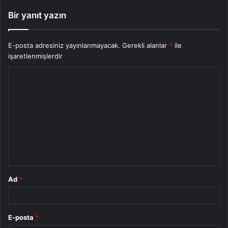
Bir yanıt yazın
E-posta adresiniz yayınlanmayacak.
Gerekli alanlar
*
ile
işaretlenmişlerdir
Y
o
r
u
m
*
Ad
*
E-posta
*