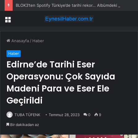
BLOK3’ten Spotify Türkiye’de tarihi rekor… Albümdeki 10 şarkının tamamı Top 50’ye girdi
Menü
Anasayfa
/
Haber
Haber
Edirne’de Tarihi Eser
Operasyonu: Çok Sayıda
Madeni Para ve Eser Ele
Geçirildi
TUBA TÜFENK
Temmuz 28, 2023
0
9
Bir dakikadan az