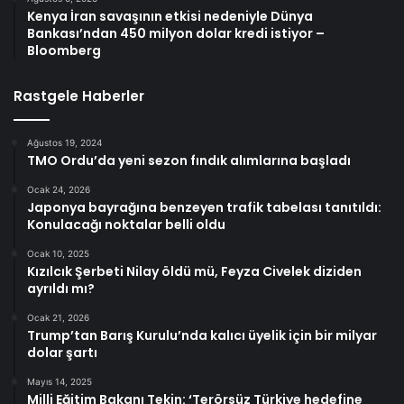
Kenya İran savaşının etkisi nedeniyle Dünya
Bankası’ndan 450 milyon dolar kredi istiyor –
Bloomberg
Rastgele Haberler
Ağustos 19, 2024
TMO Ordu’da yeni sezon fındık alımlarına başladı
Ocak 24, 2026
Japonya bayrağına benzeyen trafik tabelası tanıtıldı:
Konulacağı noktalar belli oldu
Ocak 10, 2025
Kızılcık Şerbeti Nilay öldü mü, Feyza Civelek diziden
ayrıldı mı?
Ocak 21, 2026
Trump’tan Barış Kurulu’nda kalıcı üyelik için bir milyar
dolar şartı
Mayıs 14, 2025
Milli Eğitim Bakanı Tekin: ‘Terörsüz Türkiye hedefine