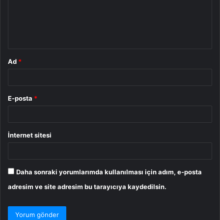
u
m
*
Ad
*
E-posta
*
İnternet sitesi
Daha sonraki yorumlarımda kullanılması için adım, e-posta
adresim ve site adresim bu tarayıcıya kaydedilsin.