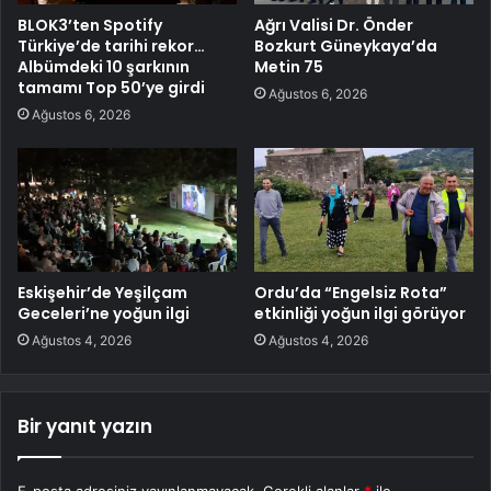
BLOK3’ten Spotify
Ağrı Valisi Dr. Önder
Türkiye’de tarihi rekor…
Bozkurt Güneykaya’da
Albümdeki 10 şarkının
Metin 75
tamamı Top 50’ye girdi
Ağustos 6, 2026
Ağustos 6, 2026
Eskişehir’de Yeşilçam
Ordu’da “Engelsiz Rota”
Geceleri’ne yoğun ilgi
etkinliği yoğun ilgi görüyor
Ağustos 4, 2026
Ağustos 4, 2026
Bir yanıt yazın
E-posta adresiniz yayınlanmayacak.
Gerekli alanlar
*
ile