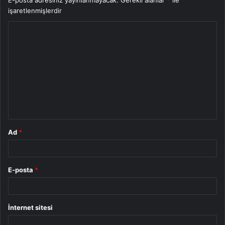
işaretlenmişlerdir
Y
o
r
u
m
*
Ad
*
E-posta
*
İnternet sitesi