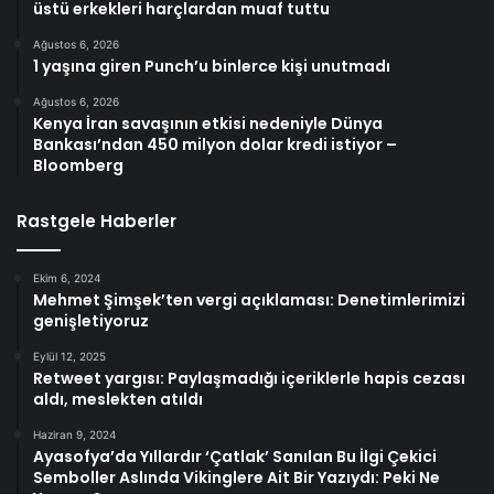
üstü erkekleri harçlardan muaf tuttu
Ağustos 6, 2026
1 yaşına giren Punch’u binlerce kişi unutmadı
Ağustos 6, 2026
Kenya İran savaşının etkisi nedeniyle Dünya
Bankası’ndan 450 milyon dolar kredi istiyor –
Bloomberg
Rastgele Haberler
Ekim 6, 2024
Mehmet Şimşek’ten vergi açıklaması: Denetimlerimizi
genişletiyoruz
Eylül 12, 2025
Retweet yargısı: Paylaşmadığı içeriklerle hapis cezası
aldı, meslekten atıldı
Haziran 9, 2024
Ayasofya’da Yıllardır ‘Çatlak’ Sanılan Bu İlgi Çekici
Semboller Aslında Vikinglere Ait Bir Yazıydı: Peki Ne