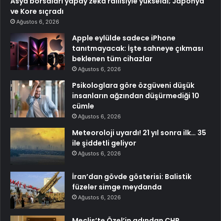
Asya borsaları yapay zeka rallisiyle yükseldi; Japonya
ve Kore sıçradı
Ağustos 6, 2026
Apple eylülde sadece iPhone
tanıtmayacak: İşte sahneye çıkması
beklenen tüm cihazlar
Ağustos 6, 2026
Psikologlara göre özgüveni düşük
insanların ağzından düşürmediği 10
cümle
Ağustos 6, 2026
Meteoroloji uyardı! 21 yıl sonra ilk… 35
ile şiddetli geliyor
Ağustos 6, 2026
İran’dan gövde gösterisi: Balistik
füzeler simge meydanda
Ağustos 6, 2026
Meclis’te Özel’in adından CHP