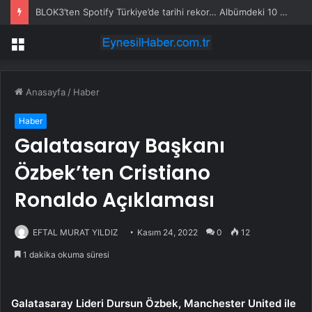
BLOK3’ten Spotify Türkiye’de tarihi rekor… Albümdeki 10 şarkının tamamı Top 50’ye girdi
Menü
Anasayfa
/
Haber
Haber
Galatasaray Başkanı
Özbek’ten Cristiano
Ronaldo Açıklaması
EFTAL MURAT YILDIZ
Kasım 24, 2022
0
12
1 dakika okuma süresi
Galatasaray Lideri Dursun Özbek, Manchester United ile