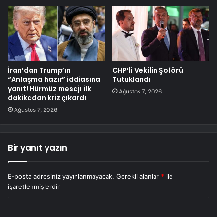
İran’dan Trump’ın
CHP’li Vekilin Şoförü
“Anlaşma hazır” iddiasına
Tutuklandı
yanıt! Hürmüz mesajı ilk
Ağustos 7, 2026
dakikadan kriz çıkardı
Ağustos 7, 2026
Bir yanıt yazın
E-posta adresiniz yayınlanmayacak.
Gerekli alanlar
*
ile
işaretlenmişlerdir
Y