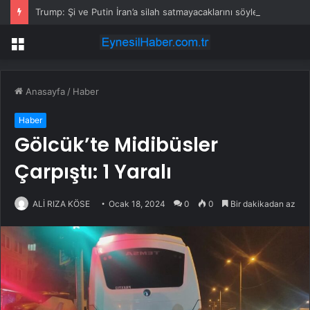
Trump: Şi ve Putin İran’a silah satmayacaklarını söyledi
Menü
Anasayfa
/
Haber
Haber
Gölcük’te Midibüsler
Çarpıştı: 1 Yaralı
ALİ RIZA KÖSE
Ocak 18, 2024
0
0
Bir dakikadan az