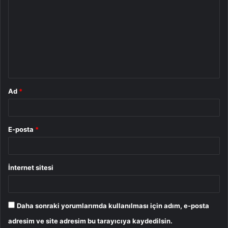
o
r
u
m
*
Ad
*
E-posta
*
İnternet sitesi
Daha sonraki yorumlarımda kullanılması için adım, e-posta
adresim ve site adresim bu tarayıcıya kaydedilsin.