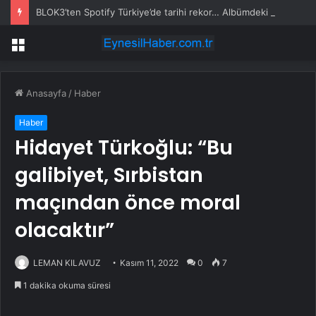
BLOK3’ten Spotify Türkiye’de tarihi rekor… Albümdeki 10 şarkının tamamı Top 50’ye girdi
Menü
Anasayfa
/
Haber
Haber
Hidayet Türkoğlu: “Bu
galibiyet, Sırbistan
maçından önce moral
olacaktır”
LEMAN KILAVUZ
Kasım 11, 2022
0
7
1 dakika okuma süresi