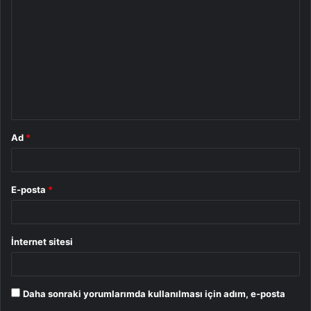
o
r
u
m
*
Ad
*
E-posta
*
İnternet sitesi
Daha sonraki yorumlarımda kullanılması için adım, e-posta