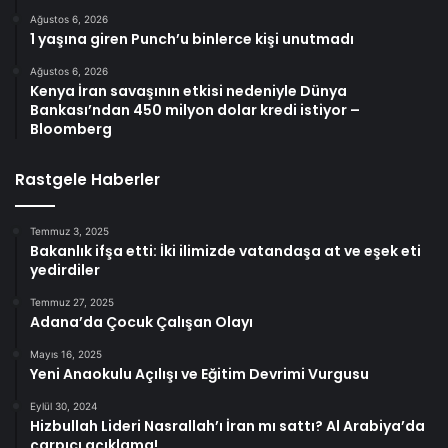
Ağustos 6, 2026
1 yaşına giren Punch’u binlerce kişi unutmadı
Ağustos 6, 2026
Kenya İran savaşının etkisi nedeniyle Dünya
Bankası’ndan 450 milyon dolar kredi istiyor –
Bloomberg
Rastgele Haberler
Temmuz 3, 2025
Bakanlık ifşa etti: İki ilimizde vatandaşa at ve eşek eti
yedirdiler
Temmuz 27, 2025
Adana’da Çocuk Çalışan Olayı
Mayıs 16, 2025
Yeni Anaokulu Açılışı ve Eğitim Devrimi Vurgusu
Eylül 30, 2024
Hizbullah Lideri Nasrallah’ı İran mı sattı? Al Arabiya’da
çarpıcı açıklama!