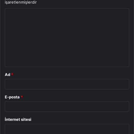
işaretlenmişlerdir
Y
o
r
u
m
*
Ad
*
E-posta
*
İnternet sitesi