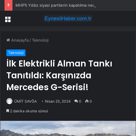
MHP’li Yıldız siyasi partilerin kapatılma nedenlerine 2 yeni öneri
Menü
Anasayfa
/
Teknoloji
Teknoloji
İlk Elektrikli Alman Tankı
Tanıtıldı: Karşınızda
Mercedes G-Serisi!
ÜMİT SAVĞA
Nisan 25, 2024
0
0
2 dakika okuma süresi