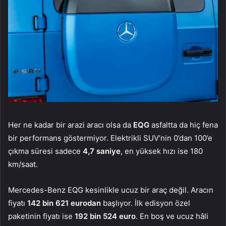
Her ne kadar bir arazi aracı olsa da
EQG
asfaltta da hiç fena
bir performans göstermiyor. Elektrikli SUV’nin 0’dan 100’e
çıkma süresi sadece
4,7 saniye
, en yüksek hızı ise 180
km/saat.
Mercedes-Benz EQG kesinlikle ucuz bir araç değil. Aracın
fiyatı
142 bin 621 eurodan
başlıyor. İlk edisyon özel
paketinin fiyatı ise
192 bin 524 euro
. En boş ve ucuz hâli