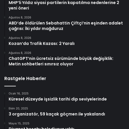
MHP’li Yıldız siyasi partilerin kapatılma nedenlerine 2
yeni öneri
Ağustos 8, 2026
ABD’de öldürülen Sebahattin Çiftçi’nin eşinden adalet
çağrısı: İki yıldır mağduruz
Ağustos 8, 2026
Kozan’da Trafik Kazası: 2 Yaralı
Ağustos 8, 2026
ChatGPT’nin ücretsiz sürümünde büyük değişiklik:
Metin sohbetleri sınırsız oluyor
Rastgele Haberler
Ocak 16, 2025
Küresel düzeyde işsizlik tarihi dip seviyelerinde
Ekim 20, 2025
3 organizatör, 59 kaçak göçmen ile yakalandı
Mayıs 15, 2025
Diyanet hesabı belediyeye yıktı