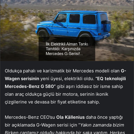
Oldukça pahalı ve karizmatik bir Mercedes modeli olan
G-
Wagen serisinin
yeni üyesi, elektrikli oldu.
“EQ teknolojili
Mercedes-Benz G 580”
gibi aşırı iddiasız bir isme sahip
olan araç oldukça güçlü bir motora, serinin ikonik
çizgilerine ve devasa bir fiyat etiketine sahip.
Mercedes-Benz CEO’su
Ola Källenius
daha önce yaptığı
bir açıklamada G-Wagen serisi için “
Yakın zamanda bizim
Birken çantamız olduğu hakkında bir şaka yaptım. Herkes