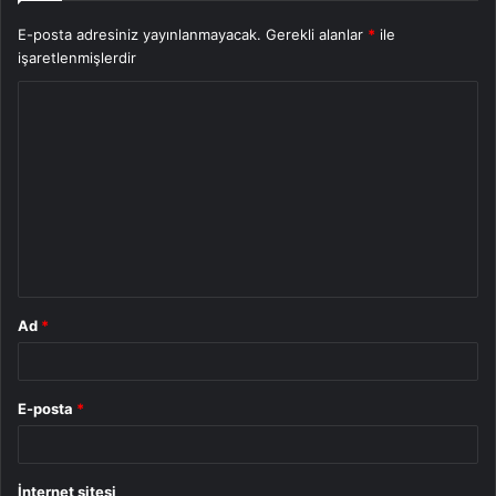
E-posta adresiniz yayınlanmayacak.
Gerekli alanlar
*
ile
işaretlenmişlerdir
Y
o
r
u
m
*
Ad
*
E-posta
*
İnternet sitesi