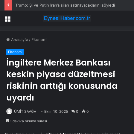
Trump: Şi ve Putin İran’a silah satmayacaklarını söyledi
Menü
Anasayfa
/
Ekonomi
Ekonomi
İngiltere Merkez Bankası
keskin piyasa düzeltmesi
riskinin arttığı konusunda
uyardı
ÜMİT SAVĞA
Ekim 10, 2025
0
0
1 dakika okuma süresi