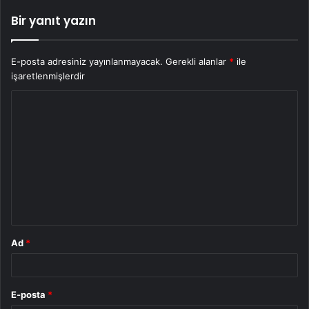
Bir yanıt yazın
E-posta adresiniz yayınlanmayacak.
Gerekli alanlar
*
ile
işaretlenmişlerdir
Y
o
r
u
m
*
Ad
*
E-posta
*