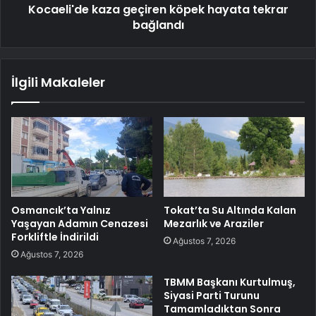
Kocaeli'de kaza geçiren köpek hayata tekrar
bağlandı
İlgili Makaleler
Osmancık’ta Yalnız
Tokat’ta Su Altında Kalan
Yaşayan Adamın Cenazesi
Mezarlık ve Araziler
Forkliftle İndirildi
Ağustos 7, 2026
Ağustos 7, 2026
TBMM Başkanı Kurtulmuş,
Siyasi Parti Turunu
Tamamladıktan Sonra