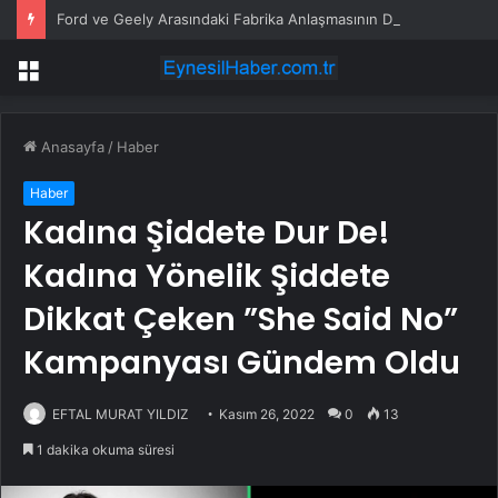
Ford ve Geely Arasındaki Fabrika Anlaşmasının Detayları Netleşmedi
Menü
Anasayfa
/
Haber
Haber
Kadına Şiddete Dur De!
Kadına Yönelik Şiddete
Dikkat Çeken ”She Said No”
Kampanyası Gündem Oldu
EFTAL MURAT YILDIZ
Kasım 26, 2022
0
13
1 dakika okuma süresi