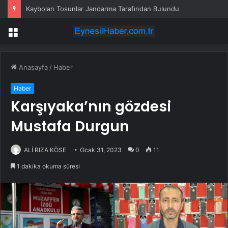
Kaybolan Tosunlar Jandarma Tarafından Bulundu
Menü
Anasayfa
/
Haber
Haber
Karşıyaka’nın gözdesi
Mustafa Durgun
ALİ RIZA KÖSE
Ocak 31, 2023
0
11
1 dakika okuma süresi