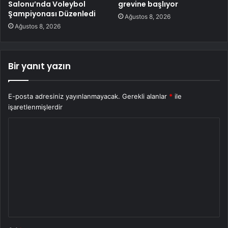
Salonu’nda Voleybol
grevine başlıyor
Şampiyonası Düzenledi
Ağustos 8, 2026
Ağustos 8, 2026
Bir yanıt yazın
E-posta adresiniz yayınlanmayacak.
Gerekli alanlar
*
ile
işaretlenmişlerdir
Y
o
r
u
m
*