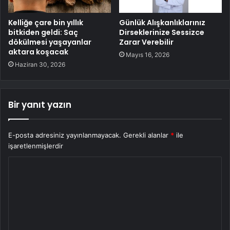
Kelliğe çare bin yıllık
Günlük Alışkanlıklarınız
bitkiden geldi: Saç
Dirseklerinize Sessizce
dökülmesi yaşayanlar
Zarar Verebilir
aktara koşacak
Mayıs 16, 2026
Haziran 30, 2026
Bir yanıt yazın
E-posta adresiniz yayınlanmayacak.
Gerekli alanlar
*
ile
işaretlenmişlerdir
Y
o
r
u
m