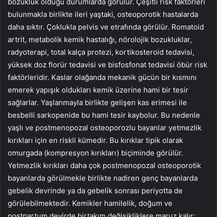
bozukluk olduğu durumlarda görülür. Çeşitli risk faktörleri
bulunmakla birlikte ileri yaştaki, osteoporotik hastalarda
daha sıktır. Çoklukla pelvis ve etrafında görülür. Romatoid
artrit, metabolik kemik hastalığı, nörolojik bozukluklar,
radyoterapi, total kalça protezi, kortikosteroid tedavisi,
yüksek doz florür tedavisi ve bisfosfonat tedavisi öbür risk
faktörleridir. Kaslar olağanda mekanik gücün bir kısmını
emerek yapışık oldukları kemik üzerine hami bir tesir
sağlarlar. Yaşlanmayla birlikte gelişen kas erimesi ile
besbelli sarkopenide bu hami tesir kaybolur. Bu nedenle
yaşlı ve postmenopozal osteoporozlu bayanlar yetmezlik
kırıkları için en riskli kümedir. Bu kırıklar tipik olarak
omurgada (kompresyon kırıkları) biçiminde görülür.
Yetmezlik kırıkları daha çok postmenopozal osteoporotik
bayanlarda görülmekle birlikte nadiren genç bayanlarda
gebelik devrinde ya da gebelik sonrası periyotta de
görülebilmektedir. Kemikler hamilelik, doğum ve
postpartum devirde birtakım değişikliklere maruz kalır;