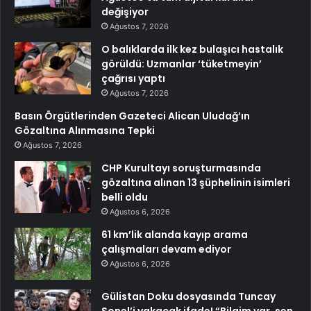
değişiyor
Ağustos 7, 2026
O balıklarda ilk kez bulaşıcı hastalık
görüldü: Uzmanlar ‘tüketmeyin’
çağrısı yaptı
Ağustos 7, 2026
Basın Örgütlerinden Gazeteci Alican Uludağ’ın
Gözaltına Alınmasına Tepki
Ağustos 7, 2026
CHP Kurultayı soruşturmasında
gözaltına alınan 13 şüphelinin isimleri
belli oldu
Ağustos 6, 2026
61 km’lik alanda kayıp arama
çalışmaları devam ediyor
Ağustos 6, 2026
Gülistan Doku dosyasında Tuncay
Sonel’i yakacak ifade! “Bilgim var, sen