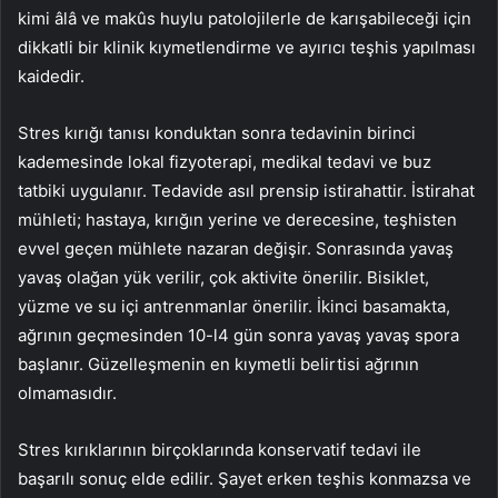
kimi âlâ ve makûs huylu patolojilerle de karışabileceği için
dikkatli bir klinik kıymetlendirme ve ayırıcı teşhis yapılması
kaidedir.
Stres kırığı tanısı konduktan sonra tedavinin birinci
kademesinde lokal fizyoterapi, medikal tedavi ve buz
tatbiki uygulanır. Tedavide asıl prensip istirahattir. İstirahat
mühleti; hastaya, kırığın yerine ve derecesine, teşhisten
evvel geçen mühlete nazaran değişir. Sonrasında yavaş
yavaş olağan yük verilir, çok aktivite önerilir. Bisiklet,
yüzme ve su içi antrenmanlar önerilir. İkinci basamakta,
ağrının geçmesinden 10-l4 gün sonra yavaş yavaş spora
başlanır. Güzelleşmenin en kıymetli belirtisi ağrının
olmamasıdır.
Stres kırıklarının birçoklarında konservatif tedavi ile
başarılı sonuç elde edilir. Şayet erken teşhis konmazsa ve