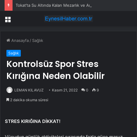
Tokat’ta Su Altında Kalan Mezarlık ve Araziler
Menü
Anasayfa
/
Sağlık
Sağlık
Kontrolsüz Spor Stres
Kırığına Neden Olabilir
LEMAN KILAVUZ
Kasım 21, 2022
0
9
2 dakika okuma süresi
STRES KIRIĞINA DİKKAT!
Vücudun günlük aktiviteleri sırasında fazla güce maruz