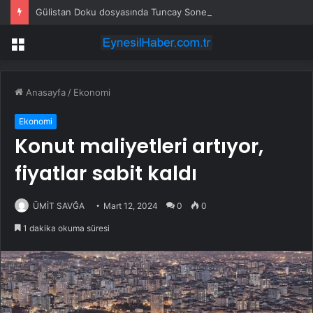
Gülistan Doku dosyasında Tuncay Sonel’i yakacak ifade! “Bilgim var, sen gerekeni yap”
Menü
Anasayfa
/
Ekonomi
Ekonomi
Konut maliyetleri artıyor,
fiyatlar sabit kaldı
ÜMİT SAVĞA
Mart 12, 2024
0
0
1 dakika okuma süresi