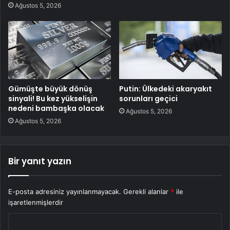
Ağustos 5, 2026
Gümüşte büyük dönüş
Putin: Ülkedeki akaryakıt
sinyali! Bu kez yükselişin
sorunları geçici
nedeni bambaşka olacak
Ağustos 5, 2026
Ağustos 5, 2026
Bir yanıt yazın
E-posta adresiniz yayınlanmayacak.
Gerekli alanlar
*
ile
işaretlenmişlerdir
Y