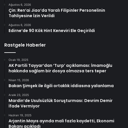
Ağustos 6, 2026
Çin: Ren’ai Jiao’da Yaralı Filipinler Personelinin
Tahliyesine İzin Verildi
Ağustos 6, 2026
Edirne’de 90 Kök Hint Keneviri Ele Geçirildi
Rastgele Haberler
Ocak 19, 2025
AK Partili Tayyar’dan ‘Turp’ açıklaması: İmamoğlu
hakkında sağlam bir dosya olmazsa ters teper
Nisan 15, 2026
Bakan Şimşek ile ilgili ortaklık iddiasına yalanlama
Aralık 23, 2025
Mardin’de Usulsüzlük Soruşturması: Devrim Demir
İfade Vermiyor
Haziran 19, 2025
Arjantin Mayıs ayında mali fazla kaydetti, Ekonomi
Bakanı açıkladı