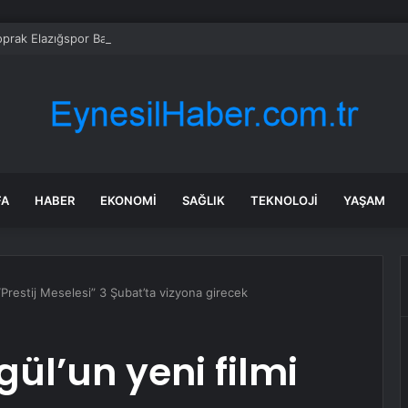
prak Elazığspor Başkanlığına Aday!
FA
HABER
EKONOMI
SAĞLIK
TEKNOLOJI
YAŞAM
“Prestij Meselesi” 3 Şubat’ta vizyona girecek
ül’un yeni filmi