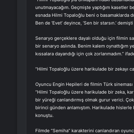
unutmayacağım. Geçmişte yaptığım kasetler be
esnada Hilmi Topaloğlu beni o basamaklarda d
Ben de ‘Evet’ deyince, ‘Sen bir starsın.’ demişt
Senaryo gerçeklere dayalı olduğu için filmin s
bir senaryo aslında. Benim kalem oynattığım yer
kıssalara dayandığı için çok zorlanmadım.” ifade
“Hilmi Topaloğlu üzere harikulade bir zekayı c
Oyuncu Engin Hepileri de filmin Türk sineması i
“Hilmi Topaloğlu üzere harikulade bir zeka, ka
bir yüreği canlandırmış olmak gurur verici. Çok
birinci günden anlamıştım. Harikulade hislerle be
konuştu.
Filmde “Semiha” karakterini canlandıran oyuncu