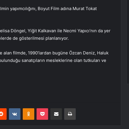
lmin yapımcılığını, Boyut Film adına Murat Tokat
lisa Döngel, Yiğit Kalkavan ile Necmi Yapıcı’nın da yer
kelerde de gösterilmesi planlanıyor.
ele alan filmde, 1990’lardan bugüne Özcan Deniz, Haluk
ulunduğu sanatçıların mesleklerine olan tutkuları ve
erest
Reddit
VKontakte
Odnoklassniki
Pocket
E-Posta ile paylaş
Yazdır