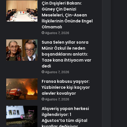
Çin Dışişleri Bakanı:
Güney Çin Denizi
Meseleleri, Çin-Asean
İlişkilerinin Önünde Engel
Olmamalı
Ağustos 7, 2026
Suna Selen yıllar sonra
Münir Özkul ile neden
boşandıklarını anlattı:
Taze kana ihtiyacım var
dedi
Ağustos 7, 2026
Fransa kabusu yaşıyor:
Yüzbinlerce kişi kaçıyor
alevler kovalıyor
Ağustos 7, 2026
Alışveriş yapan herkesi
ilgilendiriyor: 1
Ağustos’ta tüm dijital
kurallar değişiyor