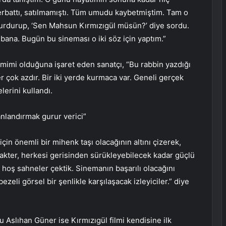
rbattı, satılmamıştı. Tüm umudu kaybetmiştim. Tam o
urdurup, ‘Sen Mahsun Kırmızıgül müsün?’ diye sordu.
i bana. Bugün bu sineması o iki söz için yaptım.”
amimi olduğuna işaret eden sanatçı, “Bu rabbin yazdığı
 çok azdır. Bir iki yerde kurmaca var. Geneli gerçek
lerini kullandı.
anlandırmak gurur verici”
çin önemli bir mihenk taşı olacağının altını çizerek,
rakter, herkesi gerisinden sürükleyebilecek kadar güçlü
 hoş sahneler çektik. Sinemanın başarılı olacağını
zeli görsel bir şenlikle karşılaşacak izleyiciler.” diye
 Aslıhan Güner ise Kırmızıgül filmi kendisine ilk