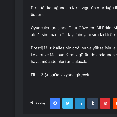
Direktör koltuğuna da Kırmızıgül’ün oturduğu fi
üstlendi.
Oyuncuları arasında Onur Gözeten, Ali Erkin, Me
aldığı sinemanın Türkiye’nin yanı sıra farklı ül
Prestij Müzik ailesinin doğuşu ve yükselişini 
Levent ve Mahsun Kırmızıgül’ün de aralarında b
hayat mücadeleleri anlatılacak.
Film, 3 Şubat’ta vizyona girecek.
Facebook
Twitter
LinkedIn
Tumblr
Pint
Paylaş