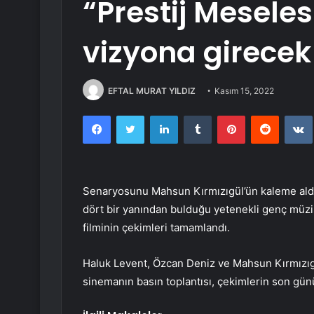
“Prestij Meseles
vizyona girecek
EFTAL MURAT YILDIZ
Kasım 15, 2022
Facebook
Twitter
LinkedIn
Tumblr
Pinterest
Reddit
Senaryosunu Mahsun Kırmızıgül’ün kaleme aldı
dört bir yanından bulduğu yetenekli genç müzis
filminin çekimleri tamamlandı.
Haluk Levent, Özcan Deniz ve Mahsun Kırmızıgül
sinemanın basın toplantısı, çekimlerin son günü