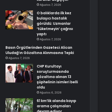
Ağustos 7, 2026
O balıklarda ilk kez
bulaşıcı hastalık
görüldü: Uzmanlar
‘tüketmeyin’ çağrısı
yaptı
Ağustos 7, 2026
Basın Örgütlerinden Gazeteci Alican
Uludağ’ın Gözaltına Alınmasına Tepki
Ağustos 7, 2026
CHP Kurultayı
soruşturmasında
gözaltına alınan 13
şüphelinin isimleri belli
oldu
Ağustos 6, 2026
61 km’lik alanda kayıp
arama çalışmaları
devam ediyor