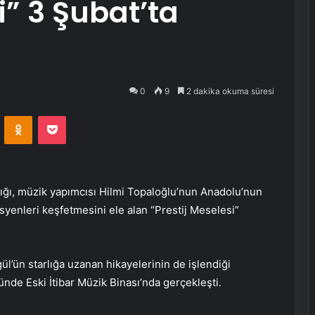
i” 3 Şubat’ta
0
9
2 dakika okuma süresi
VKontakte
Odnoklassniki
Pocket
ğı, müzik yapımcısı Hilmi Topaloğlu’nun Anadolu’nun
yenleri keşfetmesini ele alan “Prestij Meselesi”
’ün starlığa uzanan hikayelerinin de işlendiği
nde Eski İtibar Müzik Binası’nda gerçekleşti.