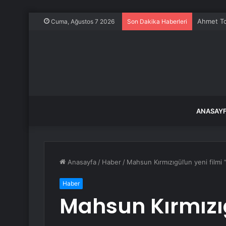
Ahmet To
Cuma, Ağustos 7 2026
Son Dakika Haberleri
ANASAY
Anasayfa
/
Haber
/
Mahsun Kırmızıgül’un yeni filmi 
Haber
Mahsun Kırmızıg