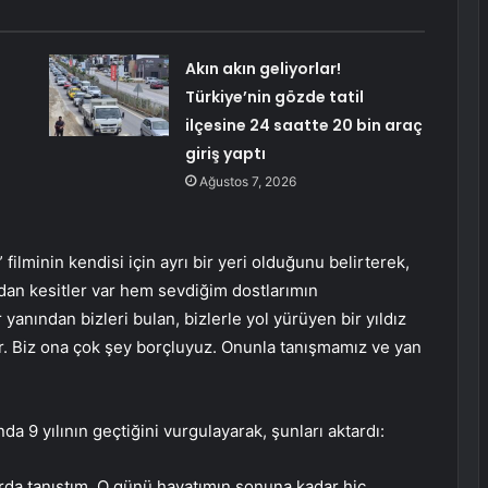
Akın akın geliyorlar!
Türkiye’nin gözde tatil
ilçesine 24 saatte 20 bin araç
giriş yaptı
Ağustos 7, 2026
 filminin kendisi için ayrı bir yeri olduğunu belirterek,
dan kesitler var hem sevdiğim dostlarımın
 yanından bizleri bulan, bizlerle yol yürüyen bir yıldız
yor. Biz ona çok şey borçluyuz. Onunla tanışmamız ve yan
a 9 yılının geçtiğini vurgulayarak, şunları aktardı:
rda tanıştım. O günü hayatımın sonuna kadar hiç