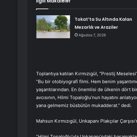
İlgili Makaleler
Tokat’ta Su Altında Kalan
Mezarlık ve Araziler
Ağustos 7, 2026
Toplantıya katılan Kırmızıgül, “Prestij Meselesi”
“Bu bir otobiyografi filmi. Hem benim yaşantım
yaşantılarından. En önemlisi de ülkenin dört bir
avcısının, Hilmi Topaloğlu’nun hayatını anlatı
yana gelmemiz büsbütün mukadderat.” dedi.
Mahsun Kırmızıgül, Unkapanı Plakçılar Çarşısı’nd
“Hilmi Topaloğlu’yla Unkapanı’ndaki basamakla