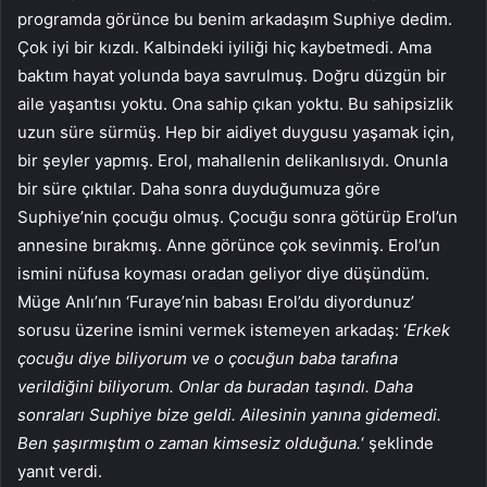
programda görünce bu benim arkadaşım Suphiye dedim.
Çok iyi bir kızdı. Kalbindeki iyiliği hiç kaybetmedi. Ama
baktım hayat yolunda baya savrulmuş. Doğru düzgün bir
aile yaşantısı yoktu. Ona sahip çıkan yoktu. Bu sahipsizlik
uzun süre sürmüş. Hep bir aidiyet duygusu yaşamak için,
bir şeyler yapmış. Erol, mahallenin delikanlısıydı. Onunla
bir süre çıktılar. Daha sonra duyduğumuza göre
Suphiye’nin çocuğu olmuş. Çocuğu sonra götürüp Erol’un
annesine bırakmış. Anne görünce çok sevinmiş. Erol’un
ismini nüfusa koyması oradan geliyor diye düşündüm.
Müge Anlı’nın ‘Furaye’nin babası Erol’du diyordunuz’
sorusu üzerine ismini vermek istemeyen arkadaş: ‘
Erkek
çocuğu diye biliyorum ve o çocuğun baba tarafına
verildiğini biliyorum. Onlar da buradan taşındı. Daha
sonraları Suphiye bize geldi. Ailesinin yanına gidemedi.
Ben şaşırmıştım o zaman kimsesiz olduğuna.
‘ şeklinde
yanıt verdi.