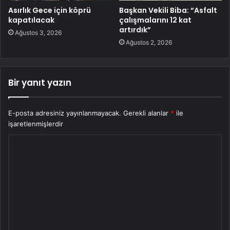
Asırlık Gece için köprü
Başkan Vekili Biba: “Asfalt
kapatılacak
çalışmalarını 12 kat
artırdık”
Ağustos 3, 2026
Ağustos 2, 2026
Bir yanıt yazın
E-posta adresiniz yayınlanmayacak.
Gerekli alanlar
*
ile
işaretlenmişlerdir
Y
o
r
u
m
*