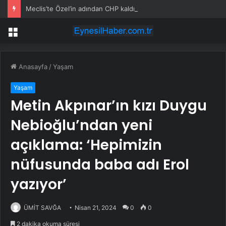
Meclis’te Özel’in adından CHP kaldırıldı
Menü
Anasayfa
/
Yaşam
Yaşam
Metin Akpınar’ın kızı Duygu
Nebioğlu’ndan yeni
açıklama: ‘Hepimizin
nüfusunda baba adı Erol
yazıyor’
ÜMİT SAVĞA
Nisan 21, 2024
0
0
2 dakika okuma süresi