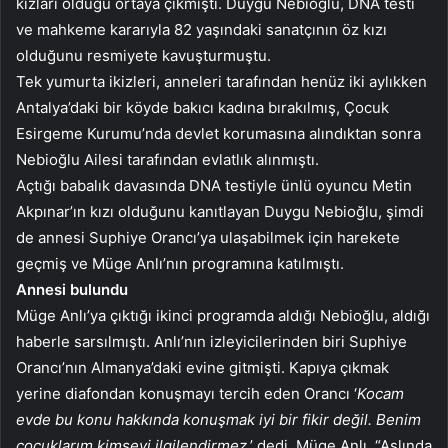
kızları olduğu ortaya çıkmıştı. Duygu Nebioğlu, DNA testi
ve mahkeme kararıyla 82 yaşındaki sanatçının öz kızı
olduğunu resmiyete kavuşturmuştu.
Tek yumurta ikizleri, anneleri tarafından henüz iki aylıkken
Antalya’daki bir köyde bakıcı kadına bırakılmış, Çocuk
Esirgeme Kurumu’nda devlet korumasına alındıktan sonra
Nebioğlu Ailesi tarafından evlatlık alınmıştı.
Açtığı babalık davasında DNA testiyle ünlü oyuncu Metin
Akpınar’ın kızı olduğunu kanıtlayan Duygu Nebioğlu, şimdi
de annesi Suphiye Orancı’ya ulaşabilmek için harekete
geçmiş ve Müge Anlı’nın programına katılmıştı.
Annesi bulundu
Müge Anlı’ya çıktığı ikinci programda aldığı Nebioğlu, aldığı
haberle sarsılmıştı. Anlı’nın izleyicilerinden biri Suphiye
Orancı’nın Almanya’daki evine gitmişti. Kapıya çıkmak
yerine diafondan konuşmayı tercih eden Orancı ‘
Kocam
evde bu konu hakkında konuşmak iyi bir fikir değil. Benim
çocuklarım kimseyi ilgilendirmez
.’ dedi. Müge Anlı, “Aslında