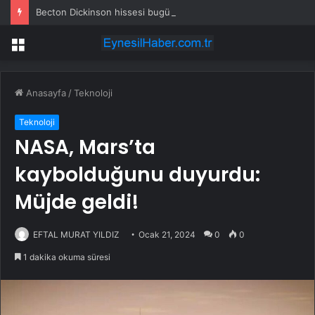
Becton Dickinson hissesi bugün neden yükseliyor?
Menü
Anasayfa
/
Teknoloji
Teknoloji
NASA, Mars’ta
kaybolduğunu duyurdu:
Müjde geldi!
EFTAL MURAT YILDIZ
Ocak 21, 2024
0
0
1 dakika okuma süresi