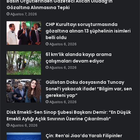
Basın Örgütlerinden Gazeteci Alican Uludağ’ın
Gözaltına Alınmasına Tepki
Ağustos 7, 2026
CHP Kurultayı soruşturmasında
gözaltına alınan 13 şüphelinin isimleri
belli oldu
Ağustos 6, 2026
61 km’lik alanda kayıp arama
çalışmaları devam ediyor
Ağustos 6, 2026
Gülistan Doku dosyasında Tuncay
Sonel’i yakacak ifade! “Bilgim var, sen
gerekeni yap”
Ağustos 6, 2026
Disk Emekli-Sen Sinop Şubesi Başkanı Demir: “En Düşük
Emekli Aylığı Açlık Sınırının Üzerine Çıkarılmalı”
Ağustos 6, 2026
Çin: Ren’ai Jiao’da Yaralı Filipinler