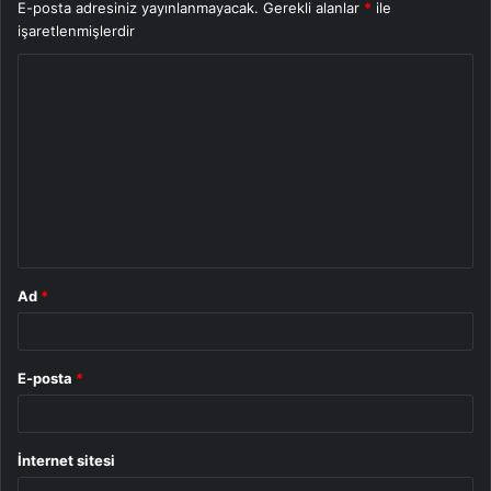
E-posta adresiniz yayınlanmayacak.
Gerekli alanlar
*
ile
işaretlenmişlerdir
Y
o
r
u
m
*
Ad
*
E-posta
*
İnternet sitesi