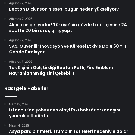
Ağustos 7, 2026
Becton Dickinson hissesi bugün neden yükseliyor?
Ağustos 7, 2026
Akın akın geliyorlar! Türkiye’nin gözde tatil ilçesine 24
saatte 20 bin araç giriş yaptı
Ağustos 7, 2026
SAS, Güvenilir İnovasyon ve Küresel Etkiyle Dolu 50 Yılı
Geride Bırakıyor
Ağustos 7, 2026
Tek Kişinin Gelştirdiği Beaten Path, Fire Emblem
Hayranlarının İlgisini Çekebilir
Rastgele Haberler
Mart 19, 2026
İstanbul’da şoke eden olay! Eski boksör arkadaşını
yumrukla öldürdü
Nisan 4, 2025
Asya para birimleri, Trump’ın tarifeleri nedeniyle dolar