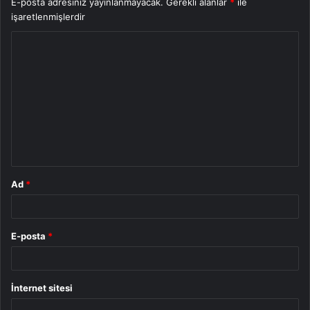
E-posta adresiniz yayınlanmayacak.
Gerekli alanlar
*
ile
işaretlenmişlerdir
Y
o
r
u
m
*
Ad
*
E-posta
*
İnternet sitesi