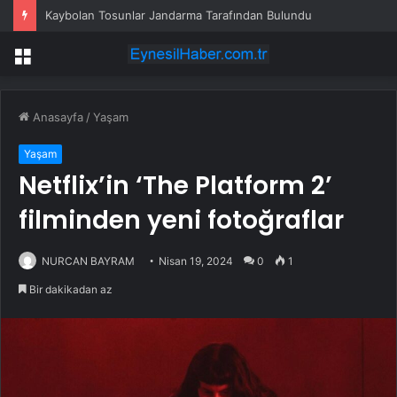
Kaybolan Tosunlar Jandarma Tarafından Bulundu
Menü
Anasayfa
/
Yaşam
Yaşam
Netflix’in ‘The Platform 2’
filminden yeni fotoğraflar
NURCAN BAYRAM
Nisan 19, 2024
0
1
Bir dakikadan az