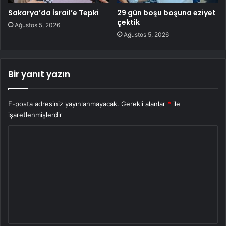
Sakarya’da İsrail’e Tepki
29 gün boşu boşuna eziyet
çektik
Ağustos 5, 2026
Ağustos 5, 2026
Bir yanıt yazın
E-posta adresiniz yayınlanmayacak.
Gerekli alanlar
*
ile
işaretlenmişlerdir
Y
o
r
u
m
*