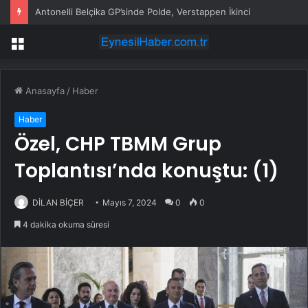
Antonelli Belçika GP’sinde Polde, Verstappen İkinci
Menü
Anasayfa
/
Haber
Haber
Özel, CHP TBMM Grup
Toplantısı’nda konuştu: (1)
DİLAN BİÇER
Mayıs 7, 2024
0
0
4 dakika okuma süresi