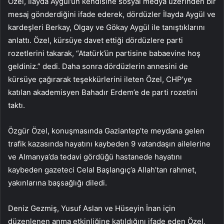
Özel, İlayda Aygül’ün kendisine sosyal medya üzerinden bir
mesaj gönderdiğini ifade ederek, dördüzler İlayda Aygül ve
kardeşleri Berkay, Olgay ve Gökay Aygül ile tanıştıklarını
anlattı. Özel, kürsüye davet ettiği dördüzlere parti
rozetlerini takarak, “Atatürk’ün partisine babaevine hoş
geldiniz.” dedi. Daha sonra dördüzlerin annesini de
kürsüye çağırarak teşekkürlerini ileten Özel, CHP’ye
katılan akademisyen Bahadır Erdem’e de parti rozetini
taktı.
Özgür Özel, konuşmasında Gaziantep’te meydana gelen
trafik kazasında hayatını kaybeden 9 vatandaşın ailelerine
ve Almanya’da tedavi gördüğü hastanede hayatını
kaybeden gazeteci Celal Başlangıç’a Allah’tan rahmet,
yakınlarına başsağlığı diledi.
Deniz Gezmiş, Yusuf Aslan ve Hüseyin İnan için
düzenlenen anma etkinliğine katıldığını ifade eden Özel,