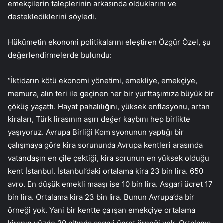
emekçilerin taleplerinin arkasında olduklarını ve
desteklediklerini söyledi.
Hükümetin ekonomi politikalarını eleştiren Özgür Özel, şu
değerlendirmelerde bulundu:
“İktidarın kötü ekonomi yönetimi, emekliye, emekçiye,
memura, alın teri ile geçinen her bir yurttaşımıza büyük bir
çöküş yaşattı. Hayat pahalılığını, yüksek enflasyonu, artan
kiraları, Türk lirasının aşırı değer kaybını hep birlikte
yaşıyoruz. Avrupa Birliği Komisyonunun yaptığı bir
çalışmaya göre kira sorununda Avrupa kentleri arasında
vatandaşın en çile çektiği, kira sorunun en yüksek olduğu
kent İstanbul. İstanbul’daki ortalama kira 23 bin lira. 650
avro. En düşük emekli maaşı ise 10 bin lira. Asgari ücret 17
bin lira. Ortalama kira 23 bin lira. Bunun Avrupa’da bir
örneği yok. Yani bir kentte çalışan emekçiye ortalama
kiranın yüzde 20 altında asgari ücret örneği yok. Ortalama