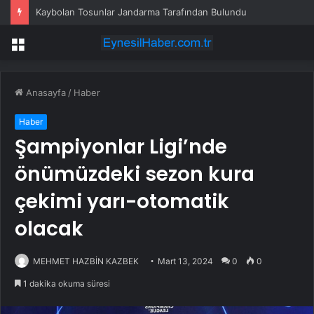
Kaybolan Tosunlar Jandarma Tarafından Bulundu
Menü
Anasayfa
/
Haber
Haber
Şampiyonlar Ligi’nde
önümüzdeki sezon kura
çekimi yarı-otomatik
olacak
MEHMET HAZBİN KAZBEK
Mart 13, 2024
0
0
1 dakika okuma süresi