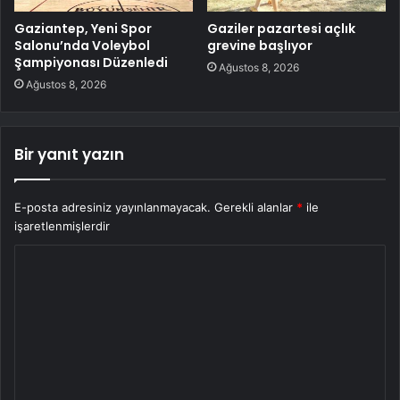
Gaziantep, Yeni Spor
Gaziler pazartesi açlık
Salonu’nda Voleybol
grevine başlıyor
Şampiyonası Düzenledi
Ağustos 8, 2026
Ağustos 8, 2026
Bir yanıt yazın
E-posta adresiniz yayınlanmayacak.
Gerekli alanlar
*
ile
işaretlenmişlerdir
Y
o
r
u
m
*