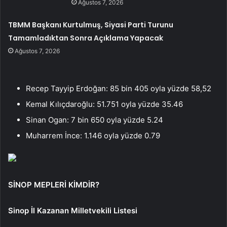
Ağustos 7, 2026
TBMM Başkanı Kurtulmuş, Siyasi Parti Turunu
Tamamladıktan Sonra Açıklama Yapacak
Ağustos 7, 2026
Recep Tayyip Erdoğan: 85 bin 405 oyla yüzde 58,52
Kemal Kılıçdaroğlu: 51.751 oyla yüzde 35.46
Sinan Ogan: 7 bin 650 oyla yüzde 5.24
Muharrem İnce: 1.146 oyla yüzde 0.79
SİNOP MEPLERİ KİMDİR?
Sinop İl Kazanan Milletvekili Listesi