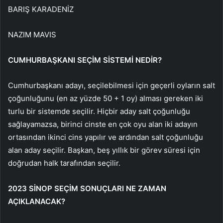
BARIŞ KARADENİZ
NAZIM MAVIS
CUMHURBAŞKANI SEÇİM SİSTEMİ NEDİR?
Cumhurbaşkanı adayı, seçilebilmesi için geçerli oyların salt
çoğunluğunu (en az yüzde 50 + 1 oy) alması gereken iki
turlu bir sistemde seçilir. Hiçbir aday salt çoğunluğu
sağlayamazsa, birinci cinste en çok oyu alan iki adayın
ortasından ikinci cins yapılır ve ardından salt çoğunluğu
alan aday seçilir. Başkan, beş yıllık bir görev süresi için
doğrudan halk tarafından seçilir.
2023 SİNOP SEÇİM SONUÇLARI NE ZAMAN
AÇIKLANACAK?