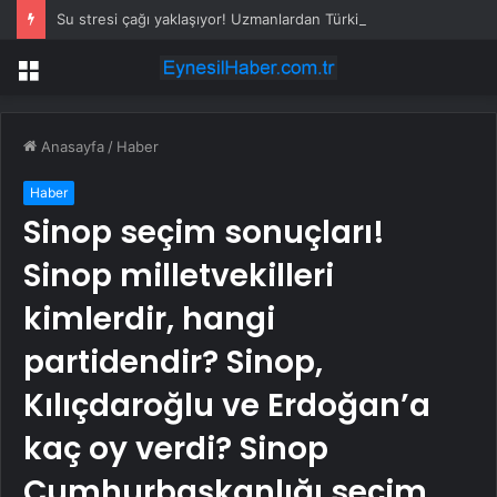
Su stresi çağı yaklaşıyor! Uzmanlardan Türkiye için uyarı
Menü
Anasayfa
/
Haber
Haber
Sinop seçim sonuçları!
Sinop milletvekilleri
kimlerdir, hangi
partidendir? Sinop,
Kılıçdaroğlu ve Erdoğan’a
kaç oy verdi? Sinop
Cumhurbaşkanlığı seçim