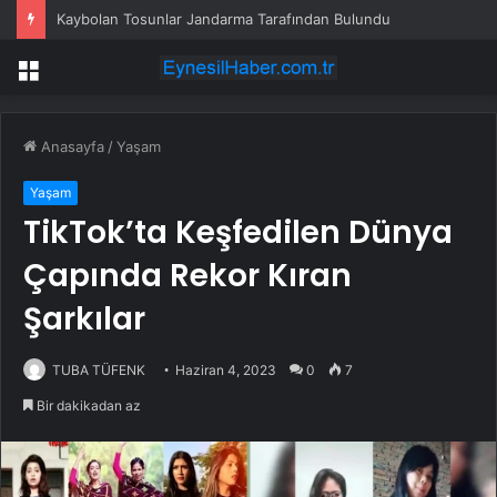
Kaybolan Tosunlar Jandarma Tarafından Bulundu
Menü
Anasayfa
/
Yaşam
Yaşam
TikTok’ta Keşfedilen Dünya
Çapında Rekor Kıran
Şarkılar
TUBA TÜFENK
Haziran 4, 2023
0
7
Bir dakikadan az