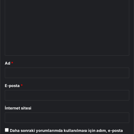
Y
o
r
u
m
*
Ad
*
E-posta
*
İnternet sitesi
Daha sonraki yorumlarımda kullanılması için adım, e-posta