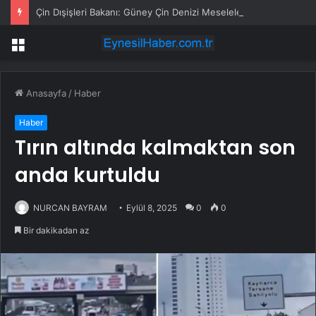
Çin Dışişleri Bakanı: Güney Çin Denizi Meseleleri, Çin-Asean İlişkilerinin Önünde Engel Olmamalı
Menü
Anasayfa
/
Haber
Haber
Tırın altında kalmaktan son
anda kurtuldu
NURCAN BAYRAM
Eylül 8, 2025
0
0
Bir dakikadan az