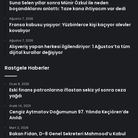
Suna Selen yıllar sonra Münir Özkul ile neden
boşandıklarını anlattı: Taze kana ihtiyacım var dedi
Ağustos 7, 2026
Fransa kabusu yaşıyor: Yüzbinlerce kişi kaçıyor alevler
kovalıyor
Ağustos 7, 2026
Alışveriş yapan herkesi ilgilendiriyor: 1 Ağustos’ta tüm
dijital kurallar değişiyor
Rastgele Haberler
Ocak 9, 2026
Eski finans patronlarına iflastan sekiz yıl sonra ceza
yağdı
Aralık 14, 2025
Cengiz Aytmatov Doğumunun 97. Yılında Keçiören’de
Anıldı
Mart 2, 2026
Bakan Fidan, D-8 Genel Sekreteri Mahmood’u Kabul