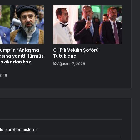
rump’ın “Anlaşma
CHP’li Vekilin Şoförü
iasına yanıt! Hürmüz
Tutuklandı
dakikadan kriz
Ağustos 7, 2026
2026
le işaretlenmişlerdir