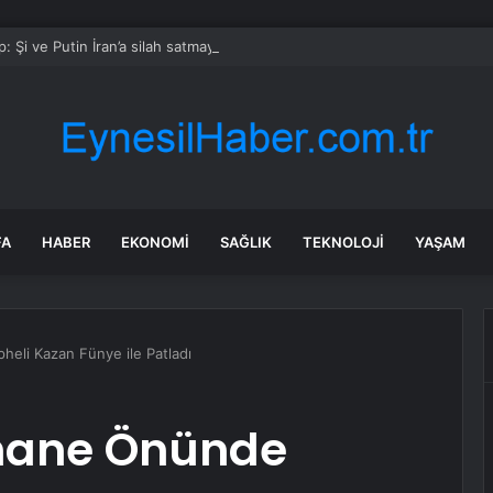
: Şi ve Putin İran’a silah satmayacaklarını söyledi
FA
HABER
EKONOMI
SAĞLIK
TEKNOLOJI
YAŞAM
eli Kazan Fünye ile Patladı
phane Önünde