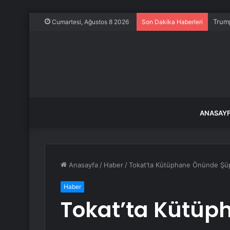
Trump
Cumartesi, Ağustos 8 2026
Son Dakika Haberleri
ANASAY
Anasayfa
/
Haber
/
Tokat’ta Kütüphane Önünde Şüph
Haber
Tokat’ta Kütü