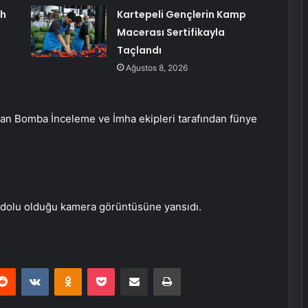
ah
Kartepeli Gençlerin Kamp
Macerası Sertifikayla
Taçlandı
Ağustos 8, 2026
zan Bomba İnceleme ve İmha ekipleri tarafından fünye
ile dolu olduğu kamera görüntüsüne yansıdı.
erest
Reddit
VKontakte
Odnoklassniki
Pocket
E-Posta ile paylaş
Yazdır