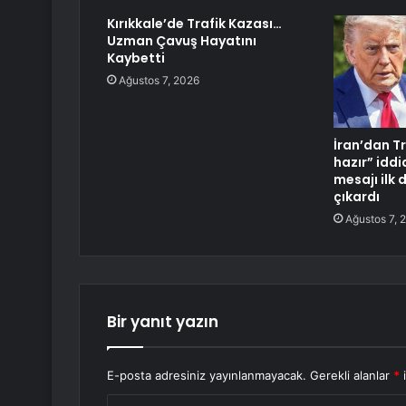
Kırıkkale’de Trafik Kazası…
Uzman Çavuş Hayatını
Kaybetti
Ağustos 7, 2026
İran’dan T
hazır” idd
mesajı ilk 
çıkardı
Ağustos 7, 
Bir yanıt yazın
E-posta adresiniz yayınlanmayacak.
Gerekli alanlar
*
i