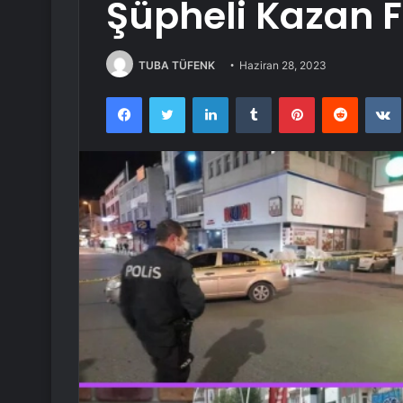
Şüpheli Kazan F
TUBA TÜFENK
Haziran 28, 2023
Facebook
Twitter
LinkedIn
Tumblr
Pinterest
Reddit