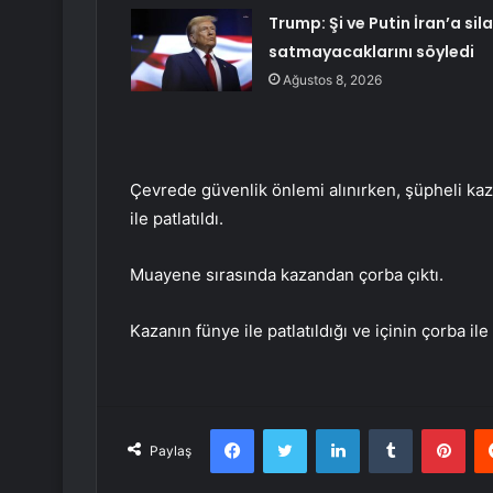
Trump: Şi ve Putin İran’a sil
satmayacaklarını söyledi
Ağustos 8, 2026
Çevrede güvenlik önlemi alınırken, şüpheli ka
ile patlatıldı.
Muayene sırasında kazandan çorba çıktı.
Kazanın fünye ile patlatıldığı ve içinin çorba 
Facebook
Twitter
LinkedIn
Tumblr
Pint
Paylaş