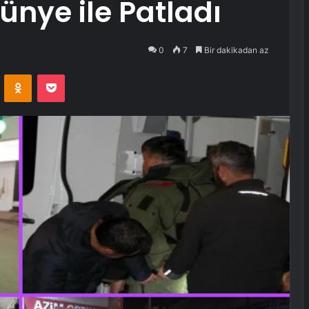
ünye ile Patladı
0
7
Bir dakikadan az
VKontakte
Odnoklassniki
Pocket