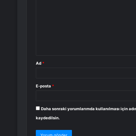
Y
o
r
u
m
*
Ad
*
E-posta
*
Daha sonraki yorumlarımda kullanılması için adı
kaydedilsin.