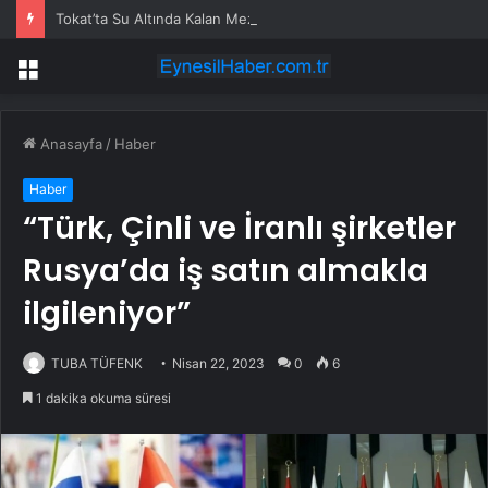
Tokat’ta Su Altında Kalan Mezarlık ve Araziler
Menü
Anasayfa
/
Haber
Haber
“Türk, Çinli ve İranlı şirketler
Rusya’da iş satın almakla
ilgileniyor”
TUBA TÜFENK
Nisan 22, 2023
0
6
1 dakika okuma süresi