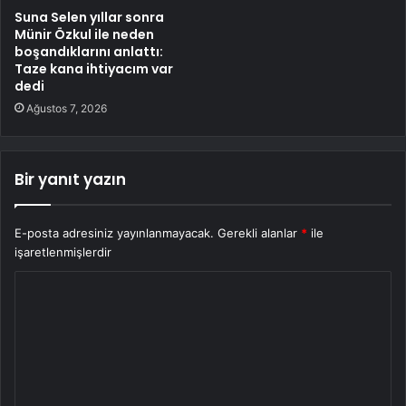
Suna Selen yıllar sonra
Münir Özkul ile neden
boşandıklarını anlattı:
Taze kana ihtiyacım var
dedi
Ağustos 7, 2026
Bir yanıt yazın
E-posta adresiniz yayınlanmayacak.
Gerekli alanlar
*
ile
işaretlenmişlerdir
Y
o
r
u
m