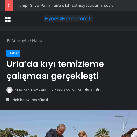
Trump: Şi ve Putin İran’a silah satmayacaklarını söyledi
Menü
Anasayfa
/
Haber
Haber
Urla’da kıyı temizleme
çalışması gerçekleşti
NURCAN BAYRAM
Mayıs 22, 2024
0
0
1 dakika okuma süresi