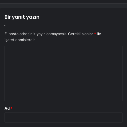
Bir yanıt yazın
E-posta adresiniz yayınlanmayacak.
Gerekli alanlar
*
ile
işaretlenmişlerdir
Y
o
r
u
m
*
Ad
*