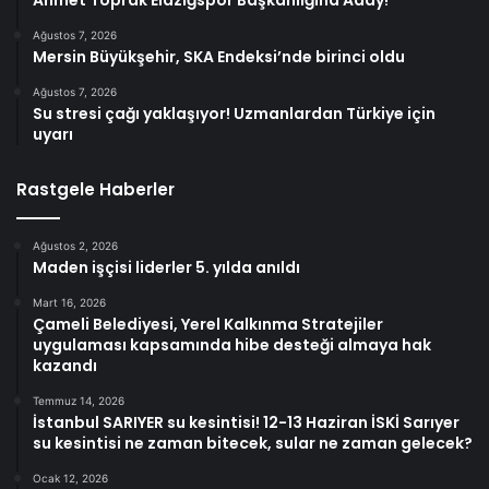
Ahmet Toprak Elazığspor Başkanlığına Aday!
Ağustos 7, 2026
Mersin Büyükşehir, SKA Endeksi’nde birinci oldu
Ağustos 7, 2026
Su stresi çağı yaklaşıyor! Uzmanlardan Türkiye için
uyarı
Rastgele Haberler
Ağustos 2, 2026
Maden işçisi liderler 5. yılda anıldı
Mart 16, 2026
Çameli Belediyesi, Yerel Kalkınma Stratejiler
uygulaması kapsamında hibe desteği almaya hak
kazandı
Temmuz 14, 2026
İstanbul SARIYER su kesintisi! 12-13 Haziran İSKİ Sarıyer
su kesintisi ne zaman bitecek, sular ne zaman gelecek?
Ocak 12, 2026