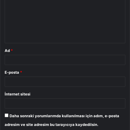
r
u
m
*
Ad
*
E-posta
*
İnternet sitesi
Daha sonraki yorumlarımda kullanılması için adım, e-posta
adresim ve site adresim bu tarayıcıya kaydedilsin.