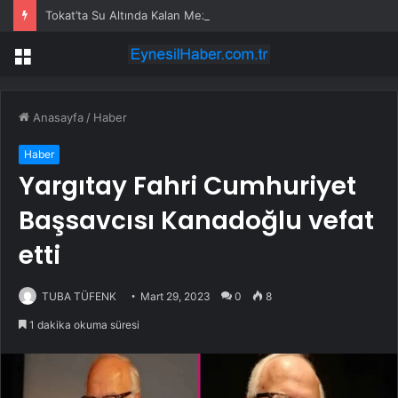
Tokat’ta Su Altında Kalan Mezarlık ve Araziler
Menü
Anasayfa
/
Haber
Haber
Yargıtay Fahri Cumhuriyet
Başsavcısı Kanadoğlu vefat
etti
TUBA TÜFENK
Mart 29, 2023
0
8
1 dakika okuma süresi