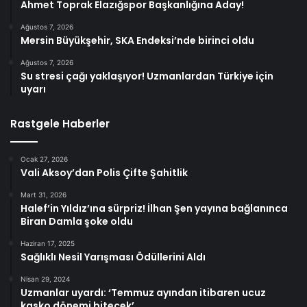
Ahmet Toprak Elazığspor Başkanlığına Aday!
Ağustos 7, 2026
Mersin Büyükşehir, SKA Endeksi’nde birinci oldu
Ağustos 7, 2026
Su stresi çağı yaklaşıyor! Uzmanlardan Türkiye için
uyarı
Rastgele Haberler
Ocak 27, 2026
Vali Aksoy’dan Polis Çifte Şahitlik
Mart 31, 2026
Halef’in Yıldız’ına sürpriz! İlhan Şen yayına bağlanınca
Biran Damla şoke oldu
Haziran 17, 2025
Sağlıklı Nesil Yarışması Ödüllerini Aldı
Nisan 29, 2024
Uzmanlar uyardı: ‘Temmuz ayından itibaren ucuz
kasko dönemi bitecek’