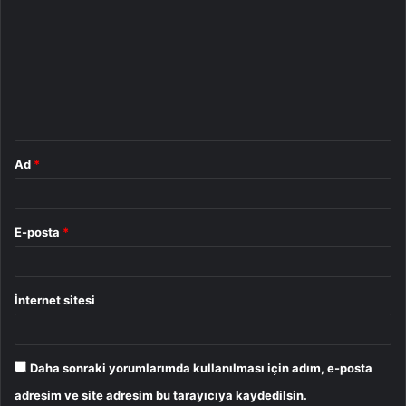
o
r
u
m
*
Ad
*
E-posta
*
İnternet sitesi
Daha sonraki yorumlarımda kullanılması için adım, e-posta
adresim ve site adresim bu tarayıcıya kaydedilsin.