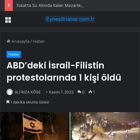
Tokat’ta Su Altında Kalan Mezarlık ve Araziler
Menü
Anasayfa
/
Haber
Haber
ABD’deki İsrail-Filistin
protestolarında 1 kişi öldü
ALİ RIZA KÖSE
Kasım 7, 2023
0
1
1 dakika okuma süresi