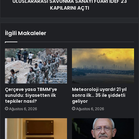
ULUSLARARASI SAVUNMA SANAYİ FUARI IDEF'23
KAPILARINI AÇTI
İlgili Makaleler
Çerçeve yasa TBMM’ye
Meteoroloji uyardı! 21 yıl
sunuldu: Siyasetten ilk
sonra ilk… 35 ile şiddetli
tepkiler nasıl?
geliyor
Ağustos 6, 2026
Ağustos 6, 2026