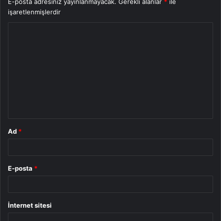
E-posta adresiniz yayınlanmayacak.
Gerekli alanlar
*
ile
işaretlenmişlerdir
Y
o
r
u
m
*
Ad
*
E-posta
*
İnternet sitesi