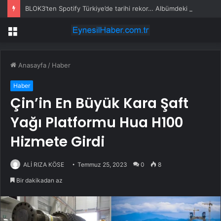
BLOK3’ten Spotify Türkiye’de tarihi rekor… Albümdeki 10 şarkının tamamı Top 50’ye girdi
Menü
Anasayfa
/
Haber
Haber
Çin’in En Büyük Kara Şaft
Yağı Platformu Hua H100
Hizmete Girdi
ALİ RIZA KÖSE
Temmuz 25, 2023
0
8
Bir dakikadan az