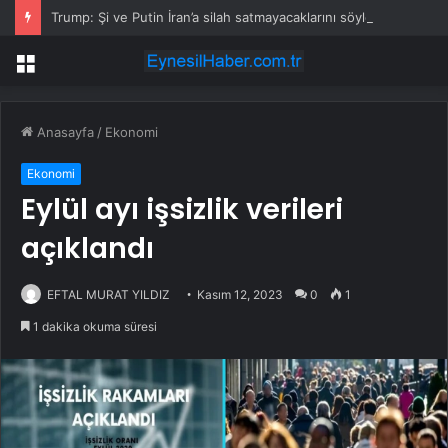
Trump: Şi ve Putin İran’a silah satmayacaklarını söyledi
Menü
Anasayfa
/
Ekonomi
Ekonomi
Eylül ayı işsizlik verileri
açıklandı
EFTAL MURAT YILDIZ
Kasım 12, 2023
0
1
1 dakika okuma süresi