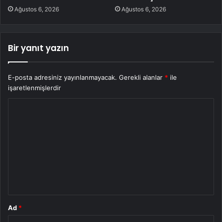
Ağustos 6, 2026
Ağustos 6, 2026
Bir yanıt yazın
E-posta adresiniz yayınlanmayacak.
Gerekli alanlar
*
ile
işaretlenmişlerdir
Y
o
r
u
m
*
Ad
*