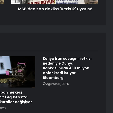
MSB'den son dakika 'Kerkük' uyarısı!
Kenya İran savaşının etkisi
nedeniyle Dünya
Bankası’ndan 450 milyon
dolar kredi istiyor –
Bloomberg
Ağustos 6, 2026
apan herkesi
yor: 1 Ağustos’ta
 kurallar değişiyor
2026