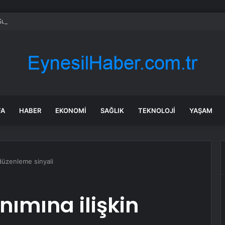
Su Altında Kalan Mezarlık ve Araziler
FA
HABER
EKONOMI
SAĞLIK
TEKNOLOJI
YAŞAM
n düzenleme sinyali
anımına ilişkin