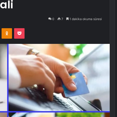
ali
0
7
1 dakika okuma süresi
VKontakte
Odnoklassniki
Pocket