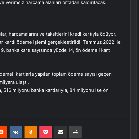
e verimsiz harcama alanları ortadan kaldırılacak.
r, harcamalarını ve taksitlerini kredi kartıyla ödüyor.
r kartlı ödeme işlemi gerçekleştirildi. Temmuz 2022 ile
 19, banka kartı sayısında yüzde 14, ön ödemeli kart
ödemeli kartlarla yapılan toplam ödeme sayısı geçen
ilyara ulaştı.
, 516 milyonu banka kartlarıyla, 84 milyonu ise ön
erest
Reddit
VKontakte
Odnoklassniki
Pocket
E-Posta ile paylaş
Yazdır