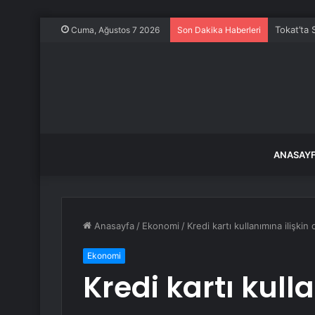
Tokat’ta 
Cuma, Ağustos 7 2026
Son Dakika Haberleri
ANASAY
Anasayfa
/
Ekonomi
/
Kredi kartı kullanımına ilişki
Ekonomi
Kredi kartı kull