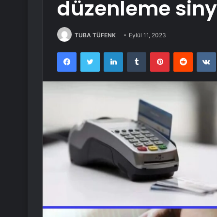
düzenleme siny
TUBA TÜFENK
Eylül 11, 2023
Facebook
Twitter
LinkedIn
Tumblr
Pinterest
Reddit