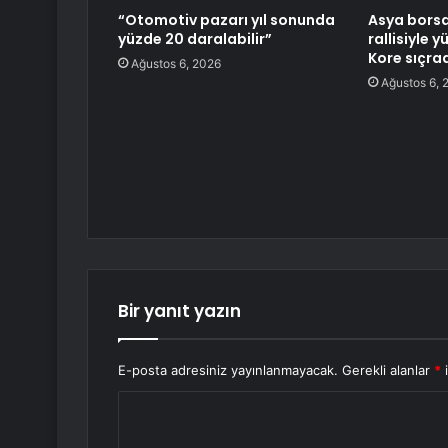
“Otomotiv pazarı yıl sonunda
Asya borsa
yüzde 20 daralabilir”
rallisiyle 
Kore sıçra
Ağustos 6, 2026
Ağustos 6, 
Bir yanıt yazın
E-posta adresiniz yayınlanmayacak.
Gerekli alanlar
*
i
Y
o