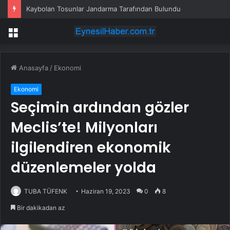
Kaybolan Tosunlar Jandarma Tarafından Bulundu
Menü
Anasayfa
/
Ekonomi
Ekonomi
Seçimin ardından gözler
Meclis’te! Milyonları
ilgilendiren ekonomik
düzenlemeler yolda
TUBA TÜFENK
Haziran 19, 2023
0
8
Bir dakikadan az