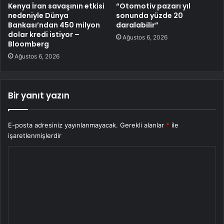
Kenya İran savaşının etkisi
“Otomotiv pazarı yıl
nedeniyle Dünya
sonunda yüzde 20
Bankası’ndan 450 milyon
daralabilir”
dolar kredi istiyor –
Ağustos 6, 2026
Bloomberg
Ağustos 6, 2026
Bir yanıt yazın
E-posta adresiniz yayınlanmayacak.
Gerekli alanlar
*
ile
işaretlenmişlerdir
Y
o
r
u
m