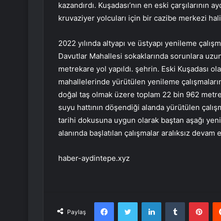
kazandırdı. Kuşadası’nın en eski çarşılarının ay
kruvaziyer yolcuları için bir cazibe merkezi hali
2022 yılında altyapı ve üstyapı yenileme çalışm
Davutlar Mahallesi sokaklarında sorunlara uzu
metrekare yol yapıldı. şehrin. Eski Kuşadası ol
mahallelerinde yürütülen yenileme çalışmaları
doğal taş olmak üzere toplam 22 bin 962 metre
suyu hattının döşendiği alanda yürütülen çalı
tarihi dokusuna uygun olarak baştan aşağı yen
alanında başlatılan çalışmalar aralıksız devam 
haber-aydintepe.xyz
Facebook
Twitter
LinkedIn
Tumblr
Pint
Paylaş