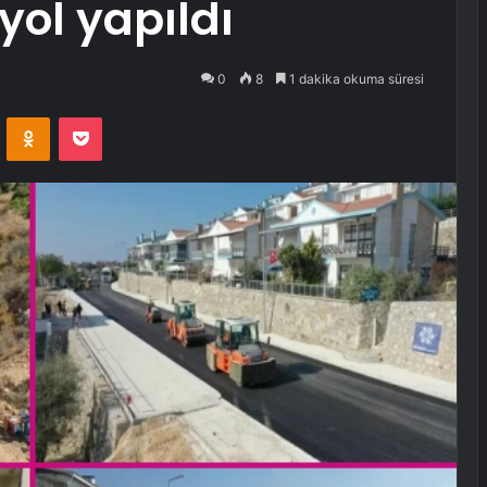
yol yapıldı
0
8
1 dakika okuma süresi
VKontakte
Odnoklassniki
Pocket