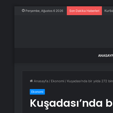
Kurba
Perşembe, Ağustos 6 2026
Son Dakika Haberleri
ANASAY
Anasayfa
/
Ekonomi
/
Kuşadası’nda bir yılda 272 bi
Ekonomi
Kuşadası’nda bi