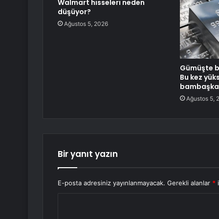
Walmart hisseleri neden
düşüyor?
Ağustos 5, 2026
Gümüşte bü
Bu kez yüks
bambaşka
Ağustos 5, 
Bir yanıt yazın
E-posta adresiniz yayınlanmayacak.
Gerekli alanlar
*
i
Y
o