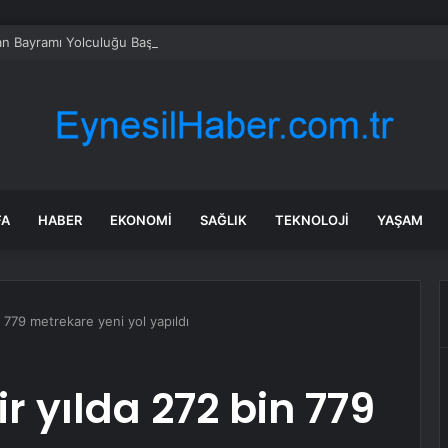
n Bayramı Yolculuğu Başladı
FA
HABER
EKONOMI
SAĞLIK
TEKNOLOJI
YAŞAM
n 779 metrekare yeni yol yapıldı
r yılda 272 bin 779