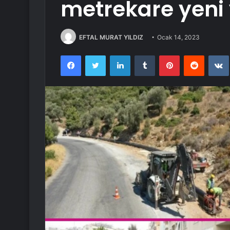
metrekare yeni 
EFTAL MURAT YILDIZ
Ocak 14, 2023
Facebook
Twitter
LinkedIn
Tumblr
Pinterest
Reddit