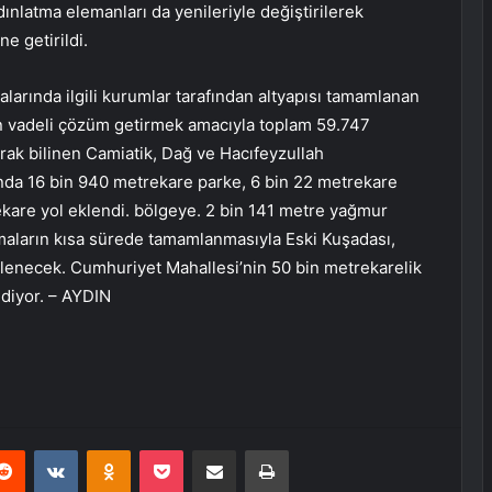
dınlatma elemanları da yenileriyle değiştirilerek
ne getirildi.
alarında ilgili kurumlar tarafından altyapısı tamamlanan
n vadeli çözüm getirmek amacıyla toplam 59.747
arak bilinen Camiatik, Dağ ve Hacıfeyzullah
nda 16 bin 940 metrekare parke, 6 bin 22 metrekare
kare yol eklendi. bölgeye. 2 bin 141 metre yağmur
şmaların kısa sürede tamamlanmasıyla Eski Kuşadası,
ilenecek. Cumhuriyet Mahallesi’nin 50 bin metrekarelik
ediyor. – AYDIN
erest
Reddit
VKontakte
Odnoklassniki
Pocket
E-Posta ile paylaş
Yazdır